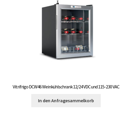
Optionen
können
auf
der
Produktseite
gewählt
werden
Vitrifrigo DCW46 Weinkühlschrank 12/24 VDC und 115-230 VAC
In den Anfragesammelkorb