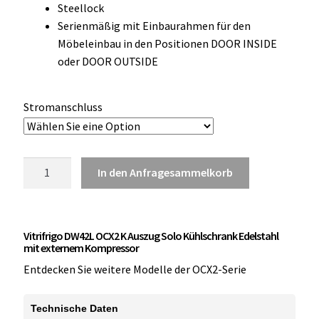
Steellock
OCX 2 Serie
Serienmäßig mit Einbaurahmen für den
Möbeleinbau in den Positionen DOOR INSIDE
Geräte Optionen
oder DOOR OUTSIDE
FAQ´s zur Website
Stromanschluss
Wissenswertes
Konfigurator
Vitrifrigo
In den Anfragesammelkorb
DW42L
Kontakt
OCX2
K
Vitrifrigo DW42L OCX2 K Auszug Solo Kühlschrank Edelstahl
Auszug
mit externem Kompressor
Kühlschrank
Entdecken Sie weitere Modelle der OCX2-Serie
Edelstahl
Menge
Technische Daten