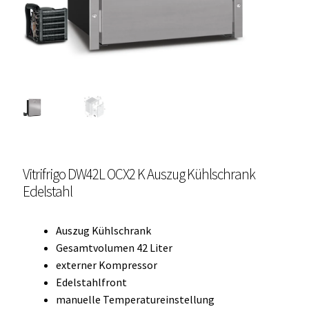
Unterme
Einbau Kühlmöbel, externer Kompressor, Front:
öffnen
schwarz, lichtgrau
Getränke Kühler
Kühl- Gefrierkombinationen
weiße Kühl- Gefrierkombinationen
Vitrifrigo DW42L OCX2 K Auszug Kühlschrank
Weinkühlschränke
Edelstahl
Eiswürfelbereiter
Auszug Kühlschrank
Kühlkassetten
Gesamtvolumen 42 Liter
externer Kompressor
Kühl-/ Gefrierboxen tragbar
Edelstahlfront
manuelle Temperatureinstellung