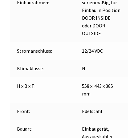
Einbaurahmen:
serienmäßig, für
Einbau in Position
DOOR INSIDE
oder DOOR
OUTSIDE
Stromanschluss:
12/24 VDC
Klimaklasse:
N
H x B x T:
558 x 443 x 385
mm
Front:
Edelstahl
Bauart:
Einbaugerät,
Auszugskühler