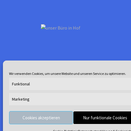
der
Produktsei
gewählt
werden
Wir verwenden Cookies, um unsere Website und unseren Service zu optimieren.
Funktional
Marketing
© Waterline 2026
.
Cookies akzeptieren
Nur funktionale Cookies