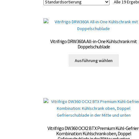
Alle 19 Erge
Vitrifrigo DRW360A All-in-One Kühlschrank mit
Doppelschublade
Dieses
Ausführung wählen
Produkt
weist
mehrere
Varianten
auf.
Die
Optionen
können
auf
der
Vitrifrigo DW360 OCX2 BTX Premium Kühl-Gefrier
Produktsei
Kombination: Kühlschrank oben, Doppel
Gefrierschublade in der Mitte und unten