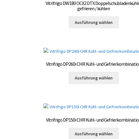
auf
Vitrifrigo DW180 OCX2 DTX Doppelschubladenkühl
der
gefrieren / kühlen
Produktsei
Dieses
gewählt
Ausführung wählen
Produkt
werden
weist
mehrere
Varianten
auf.
Die
Vitrifrigo DP260i CHR Kühl- und Gefrierkombinati
Optionen
können
Dieses
Ausführung wählen
auf
Produkt
der
weist
Produktsei
mehrere
gewählt
Varianten
werden
auf.
Die
Vitrifrigo DP150i CHR Kühl- und Gefrierkombinati
Optionen
können
Dieses
Ausführung wählen
auf
Produkt