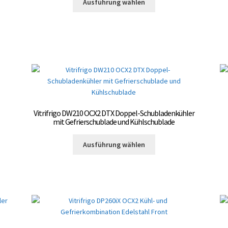
Ausführung wählen
Produkt
Produktseite
weist
gewählt
mehrere
werden
Varianten
auf.
Die
Optionen
können
auf
der
Vitrifrigo DW210 OCX2 DTX Doppel-Schubladenkühler
Produktseite
mit Gefrierschublade und Kühlschublade
gewählt
Dieses
te
werden
Ausführung wählen
Produkt
weist
mehrere
Varianten
auf.
Die
Optionen