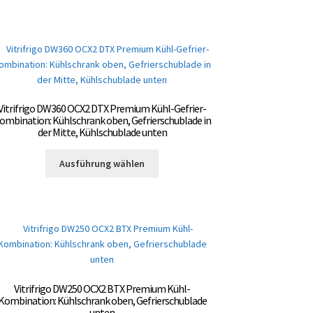
Vitrifrigo DW360 OCX2 DTX Premium Kühl-Gefrier-
ombination: Kühlschrank oben, Gefrierschublade in
der Mitte, Kühlschublade unten
Dieses
Ausführung wählen
Produkt
weist
mehrere
Varianten
auf.
Die
Optionen
können
Vitrifrigo DW250 OCX2 BTX Premium Kühl-
auf
Kombination: Kühlschrank oben, Gefrierschublade
der
unten