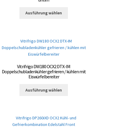
Produktseite
Dieses
gewählt
Ausführung wählen
Produkt
werden
weist
mehrere
Varianten
auf.
Die
Optionen
können
Vitrifrigo DW180 OCX2 DTX-IM
auf
Doppelschubladenkühler gefrieren / kühlen mit
der
Eiswürfelbereiter
Produktseite
Dieses
gewählt
Ausführung wählen
Produkt
werden
weist
mehrere
Varianten
auf.
Die
Optionen