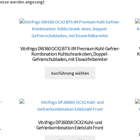
bnisse werden angezeigt
Vitrifrigo DW360 OCX2 BTX-IM Premium Kühl-Gefrier-
Kombination: Kühlschrank oben, Doppel-
K
Gefrierschubladen, mit Eiswürfelbereiter
Dieses
Ausführung wählen
Produkt
weist
mehrere
Varianten
auf.
Die
Optionen
Vitrifrigo DP2600iX OCX2 Kühl- und
können
Gefrierkombination Edelstahl Front
-
auf
te
Dieses
der