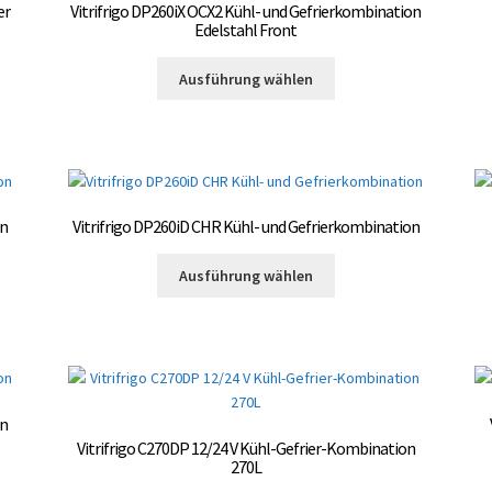
können
er
Vitrifrigo DP260iX OCX2 Kühl- und Gefrierkombination
auf
Edelstahl Front
te
der
Dieses
Produktseite
Ausführung wählen
Produkt
gewählt
weist
werden
mehrere
Varianten
auf.
Die
on
Vitrifrigo DP260iD CHR Kühl- und Gefrierkombination
Optionen
können
Dieses
Ausführung wählen
auf
Produkt
der
weist
te
Produktseite
mehrere
gewählt
Varianten
werden
auf.
Die
on
Optionen
Vitrifrigo C270DP 12/24 V Kühl-Gefrier-Kombination
können
270L
auf