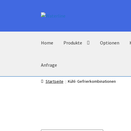
Zur
Zum
Navigation
Inhalt
springen
springen
Home
Produkte
Optionen
Anfrage
Startseite
Kühl- Gefrierkombinationen