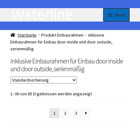
Zur
Zum
Menü
Navigation
Inhalt
springen
springen
Homepage
Startseite
Produkt Einbaurahmen
inklusive
Einbaurahmen für Einbau door inside und door outside,
All-in-One – je nach Bedarf flexibel einstellbare Kühl
serienmäßig
oder Gefriergeräte
inklusive Einbaurahmen für Einbau door inside
und door outside, serienmäßig
Unterme
Einbau Kühlmöbel, interner Kompressor, Front:
öffnen
Edelstahl
Unterme
1–30 von 65 Ergebnissen werden angezeigt
Einbau Kühlmöbel, externer Kompressor, Front:
öffnen
Edelstahl
1
2
3
Unterme
Einbau Kühlmöbel, interner Kompressor, Front:
öffnen
schwarz, lichtgrau