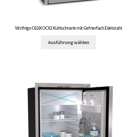
Vitrifrigo C62iX OCX2 Kühlschrank mit Gefrierfach Edelstahl
Dieses
Ausführung wählen
Produkt
weist
mehrere
Varianten
auf.
Die
Optionen
können
auf
der
Produktseite
gewählt