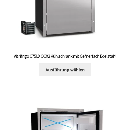
Produktseite
gewählt
werden
Vitrifrigo C75LX OCX2 Kühlschrank mit Gefrierfach Edelstahl
Dieses
Ausführung wählen
Produkt
weist
mehrere
Varianten
auf.
Die
Optionen
können