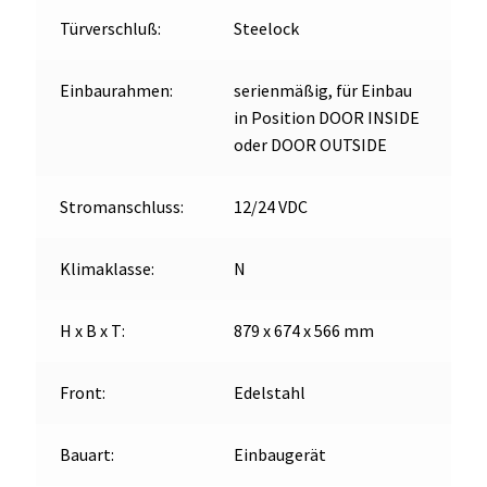
Türverschluß:
Steelock
Einbaurahmen:
serienmäßig, für Einbau
in Position DOOR INSIDE
oder DOOR OUTSIDE
Stromanschluss:
12/24 VDC
Klimaklasse:
N
H x B x T:
879 x 674 x 566 mm
Front:
Edelstahl
Bauart:
Einbaugerät