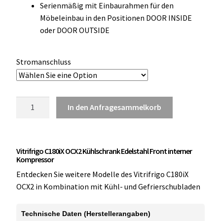
Serienmäßig mit Einbaurahmen für den
OCX 2 Serie
Möbeleinbau in den Positionen DOOR INSIDE
oder DOOR OUTSIDE
Geräte Optionen
FAQ´s zur Website
Stromanschluss
Wissenswertes
Vitrifrigo
In den Anfragesammelkorb
Konfigurator
C180iX
OCX2
Kontakt
Kühlschrank
Vitrifrigo C180iX OCX2 Kühlschrank Edelstahl Front interner
Edelstahl
Kompressor
Front
Entdecken Sie weitere Modelle des Vitrifrigo C180iX
Menge
OCX2 in Kombination mit Kühl- und Gefrierschubladen
Technische Daten (Herstellerangaben)