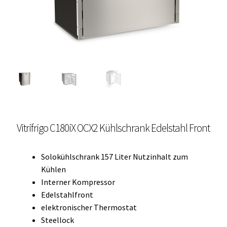
Unterme
Einbau Kühlmöbel, externer Kompressor, Front:
öffnen
schwarz, lichtgrau
Getränke Kühler
Kühl- Gefrierkombinationen
weiße Kühl- Gefrierkombinationen
Vitrifrigo C180iX OCX2 Kühlschrank Edelstahl Front
Weinkühlschränke
Eiswürfelbereiter
Solokühlschrank 157 Liter Nutzinhalt zum
Kühlen
Kühlkassetten
Interner Kompressor
Edelstahlfront
Kühl-/ Gefrierboxen tragbar
elektronischer Thermostat
Steellock