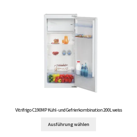
Vitrifrigo C190MP Kühl- und Gefrierkombination 200L weiss
Dieses
Ausführung wählen
Produkt
weist