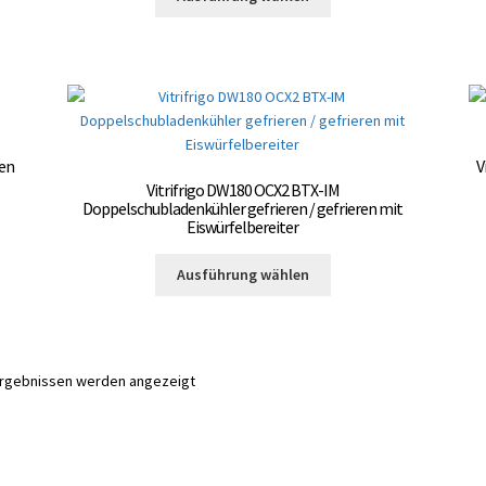
Produkt
werden
weist
mehrere
Varianten
auf.
Die
Optionen
den
V
können
Vitrifrigo DW180 OCX2 BTX-IM
auf
te
Doppelschubladenkühler gefrieren / gefrieren mit
der
Eiswürfelbereiter
Produktseite
Dieses
gewählt
Ausführung wählen
Produkt
werden
weist
mehrere
Varianten
Ergebnissen werden angezeigt
auf.
Die
Optionen
können
te
auf