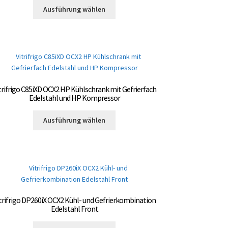
Dieses
der
Ausführung wählen
Produkt
Produktseite
weist
gewählt
mehrere
werden
Varianten
auf.
Die
Optionen
trifrigo C85iXD OCX2 HP Kühlschrank mit Gefrierfach
können
Edelstahl und HP Kompressor
auf
Dieses
der
Ausführung wählen
Produkt
Produktseite
weist
gewählt
mehrere
werden
Varianten
auf.
Die
Optionen
trifrigo DP260iX OCX2 Kühl- und Gefrierkombination
können
Edelstahl Front
auf
Dieses
der