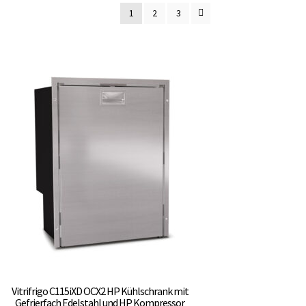
1
2
3
Vitrifrigo C115iXD OCX2 HP Kühlschrank mit
Gefrierfach Edelstahl und HP Kompressor