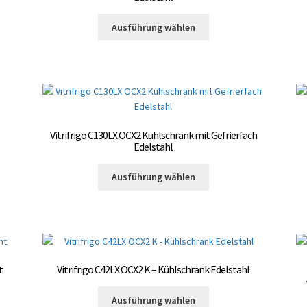
Dieses
Ausführung wählen
Produkt
weist
mehrere
Varianten
auf.
Die
Optionen
Vitrifrigo C130LX OCX2 Kühlschrank mit Gefrierfach
können
Edelstahl
auf
Dieses
der
te
Ausführung wählen
Produkt
Produktseite
weist
gewählt
mehrere
werden
Varianten
auf.
Die
t
Vitrifrigo C42LX OCX2 K – Kühlschrank Edelstahl
Optionen
können
Dieses
Ausführung wählen
auf