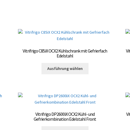
weist
gewählt
te
mehrere
werden
Varianten
auf.
Die
Optionen
können
auf
Vitrifrigo C85iX OCX2 Kühlschrank mit Gefrierfach
Vi
der
Edelstahl
Produktseite
Dieses
gewählt
Ausführung wählen
Produkt
te
werden
weist
mehrere
Varianten
auf.
Die
Optionen
Vitrifrigo DP2600iX OCX2 Kühl- und
Vi
können
Gefrierkombination Edelstahl Front
auf
te
Dieses
der