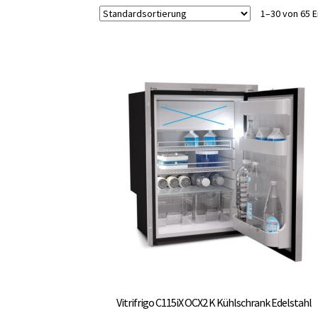
1–30 von 65 
Vitrifrigo C115iX OCX2 K Kühlschrank Edelstahl