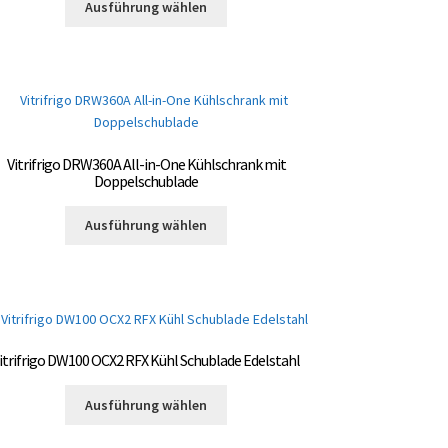
Ausführung wählen
Produkt
Produktseite
weist
gewählt
mehrere
werden
Varianten
auf.
Die
Optionen
Vitrifrigo DRW360A All-in-One Kühlschrank mit
können
Doppelschublade
auf
Dieses
der
Ausführung wählen
Produkt
Produktseite
weist
gewählt
mehrere
werden
Varianten
auf.
Die
itrifrigo DW100 OCX2 RFX Kühl Schublade Edelstahl
Optionen
können
Dieses
Ausführung wählen
auf
Produkt
der
weist