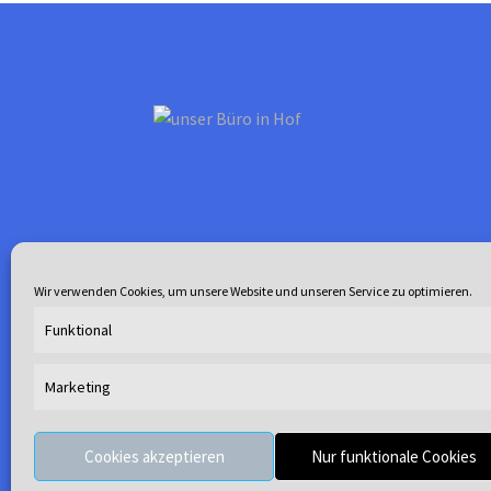
gewählt
werden
Wir verwenden Cookies, um unsere Website und unseren Service zu optimieren.
Funktional
Marketing
© Waterline 2026
.
Cookies akzeptieren
Nur funktionale Cookies