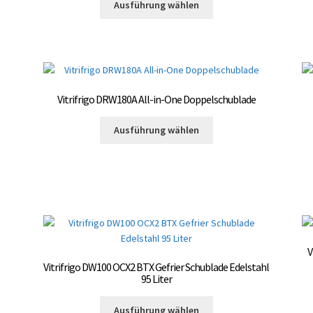
Ausführung wählen
Produkt
Produktseite
weist
gewählt
mehrere
werden
Varianten
auf.
Die
Vitrifrigo DRW180A All-in-One Doppelschublade
Optionen
können
Dieses
Ausführung wählen
auf
Produkt
der
weist
te
Produktseite
mehrere
gewählt
Varianten
werden
auf.
Die
Optionen
können
V
auf
Vitrifrigo DW100 OCX2 BTX Gefrier Schublade Edelstahl
der
95 Liter
Produktseite
Dieses
gewählt
Ausführung wählen