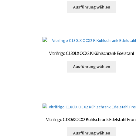
Dieses
Ausführung wählen
Produkt
weist
mehrere
Varianten
auf.
Die
Optionen
Vitrifrigo C130LX OCX2 K Kühlschrank Edelstahl
können
Dieses
auf
Ausführung wählen
Produkt
der
weist
Produktsei
mehrere
gewählt
Varianten
werden
auf.
Die
Optionen
können
Vitrifrigo C180iX OCX2 Kühlschrank Edelstahl Fron
auf
Dieses
der
Ausführung wählen