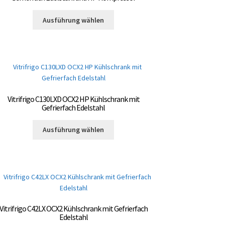
Dieses
Ausführung wählen
Produkt
weist
mehrere
Varianten
auf.
Die
Optionen
Vitrifrigo C130LXD OCX2 HP Kühlschrank mit
können
Gefrierfach Edelstahl
auf
Dieses
der
Ausführung wählen
Produkt
Produktseite
weist
gewählt
mehrere
werden
Varianten
auf.
Die
Optionen
Vitrifrigo C42LX OCX2 Kühlschrank mit Gefrierfach
können
Edelstahl
auf