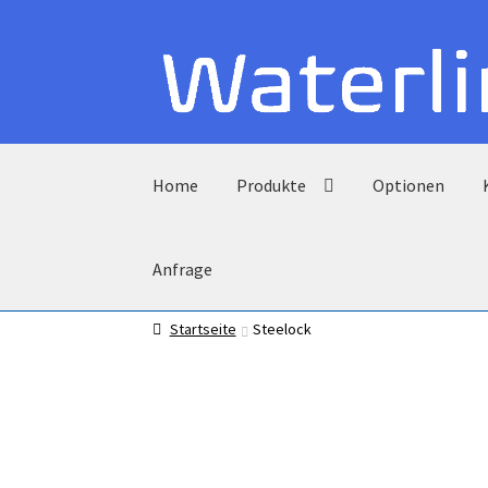
Zur
Zum
Navigation
Inhalt
springen
springen
Home
Produkte
Optionen
Anfrage
Startseite
Steelock