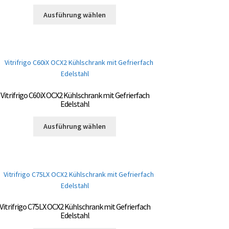
Dieses
der
Ausführung wählen
Produkt
Produktseite
weist
gewählt
mehrere
werden
Varianten
auf.
Die
Optionen
Vitrifrigo C60iX OCX2 Kühlschrank mit Gefrierfach
können
Edelstahl
auf
Dieses
der
Ausführung wählen
Produkt
Produktseite
weist
gewählt
mehrere
werden
Varianten
auf.
Die
Optionen
Vitrifrigo C75LX OCX2 Kühlschrank mit Gefrierfach
können
Edelstahl
auf