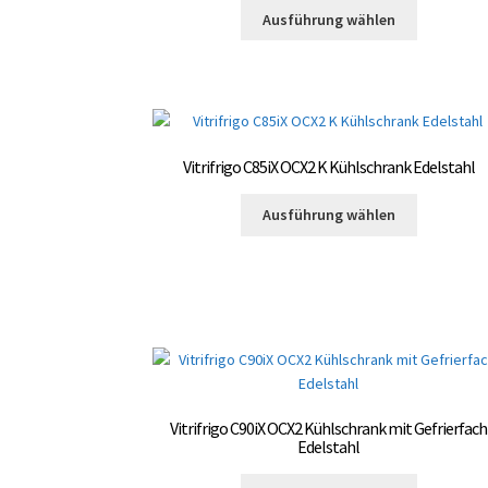
Dieses
der
Ausführung wählen
Produkt
Produktsei
weist
gewählt
mehrere
werden
Varianten
auf.
Die
Vitrifrigo C85iX OCX2 K Kühlschrank Edelstahl
Optionen
können
Dieses
Ausführung wählen
auf
Produkt
der
weist
Produktsei
mehrere
gewählt
Varianten
werden
auf.
Die
Optionen
können
auf
Vitrifrigo C90iX OCX2 Kühlschrank mit Gefrierfach
der
Edelstahl
Produktsei
Dieses