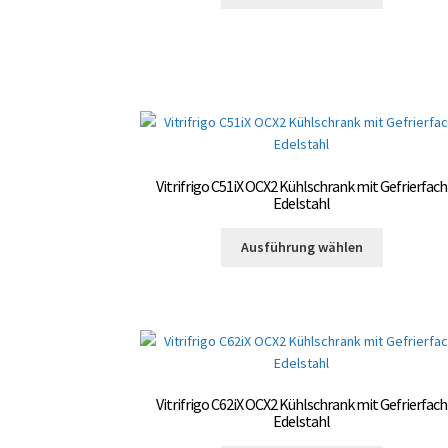
Produkt
Produktsei
weist
gewählt
mehrere
werden
Varianten
auf.
Die
Optionen
können
auf
Vitrifrigo C51iX OCX2 Kühlschrank mit Gefrierfach
der
Edelstahl
Produktsei
Dieses
gewählt
Ausführung wählen
Produkt
werden
weist
mehrere
Varianten
auf.
Die
Optionen
Vitrifrigo C62iX OCX2 Kühlschrank mit Gefrierfach
können
Edelstahl
auf