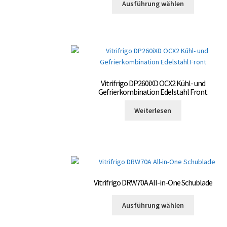
gewählt
Ausführung wählen
Produkt
werden
weist
mehrere
Varianten
auf.
Die
Optionen
Vitrifrigo DP260iXD OCX2 Kühl- und
können
Gefrierkombination Edelstahl Front
auf
der
Weiterlesen
Produktsei
gewählt
werden
Vitrifrigo DRW70A All-in-One Schublade
Dieses
Ausführung wählen
Produkt
weist