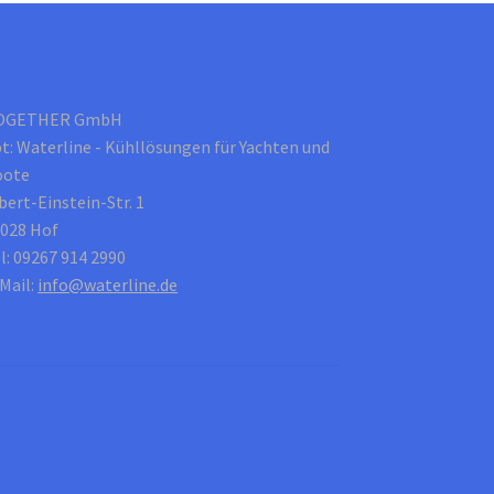
gewählt
werden
OGETHER GmbH
t: Waterline - Kühllösungen für Yachten und
oote
bert-Einstein-Str. 1
028 Hof
l: 09267 914 2990
Mail:
info@waterline.de