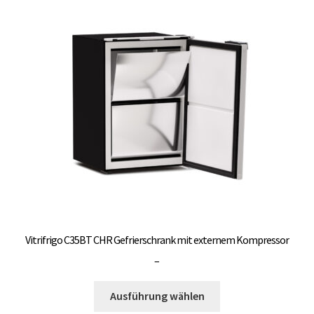
auf.
Die
Optionen
können
auf
der
Produktseite
gewählt
werden
Vitrifrigo C35BT CHR Gefrierschrank mit externem Kompressor
Preisspanne:
–
3.000,00 €
Dieses
bis
Ausführung wählen
Produkt
3.300,00 €