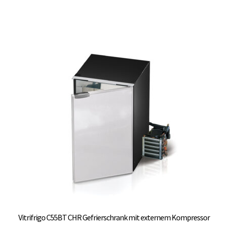
weist
mehrere
Varianten
auf.
Die
Optionen
können
auf
der
Produktseite
gewählt
werden
Vitrifrigo C55BT CHR Gefrierschrank mit externem Kompressor