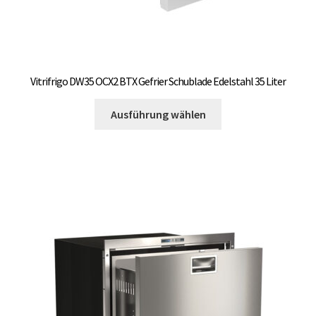
Vitrifrigo DW35 OCX2 BTX Gefrier Schublade Edelstahl 35 Liter
Dieses
Ausführung wählen
Produkt
weist
mehrere
Varianten
auf.
Die
Optionen
können
auf
der
Produktseite