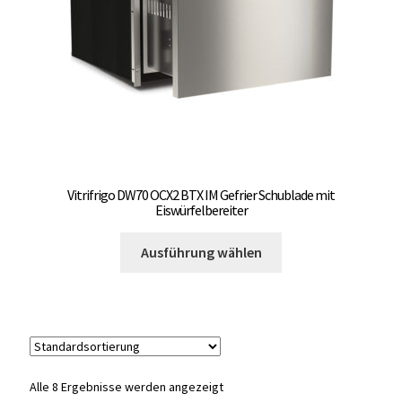
der
Produktseite
gewählt
werden
Vitrifrigo DW70 OCX2 BTX IM Gefrier Schublade mit
Eiswürfelbereiter
Dieses
Ausführung wählen
Produkt
weist
mehrere
Varianten
auf.
Die
Alle 8 Ergebnisse werden angezeigt
Optionen