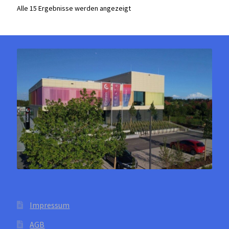
Die
Alle 15 Ergebnisse werden angezeigt
Optionen
können
auf
der
Produktseite
gewählt
werden
Impressum
AGB