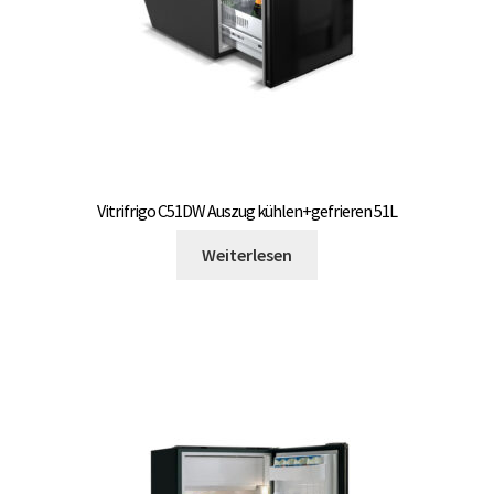
Produktseite
gewählt
werden
Vitrifrigo C51DW Auszug kühlen+gefrieren 51L
Weiterlesen