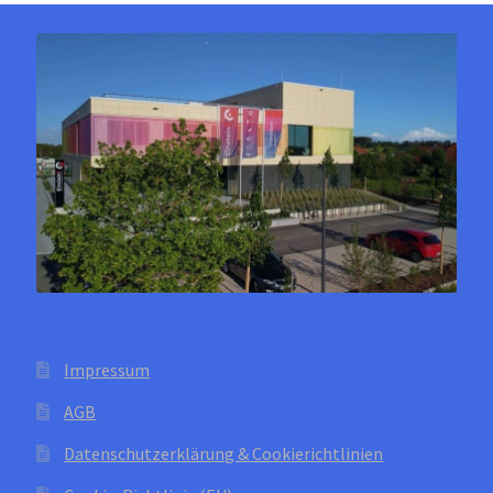
Die
Optionen
können
auf
der
Produktseite
gewählt
werden
Impressum
AGB
Datenschutzerklärung & Cookierichtlinien