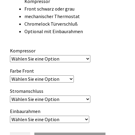
Kompressor
OCX 2 Serie
Front schwarz oder grau
mechanischer Thermostat
Geräte Optionen
Chromelock Türverschluß
Optional mit Einbaurahmen
FAQ´s zur Website
Kompressor
Wissenswertes
Konfigurator
Farbe Front
Kontakt
Stromanschluss
Einbaurahmen