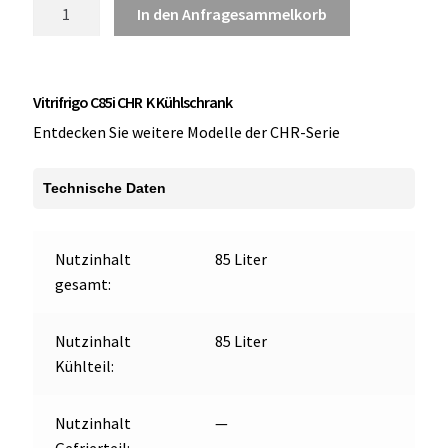
Vitrifrigo
In den Anfragesammelkorb
C85i
CHR
K
Vitrifrigo C85i CHR K Kühlschrank
Solo
Kühlschrank
Entdecken Sie weitere Modelle der CHR-Serie
Menge
Technische Daten
Nutzinhalt
85 Liter
gesamt:
Nutzinhalt
85 Liter
Kühlteil:
Nutzinhalt
—