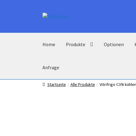
Zur
Zum
Navigation
Inhalt
springen
springen
Home
Produkte
Optionen
Anfrage
Startseite
Alle Produkte
Vitrifrigo C39i kühl