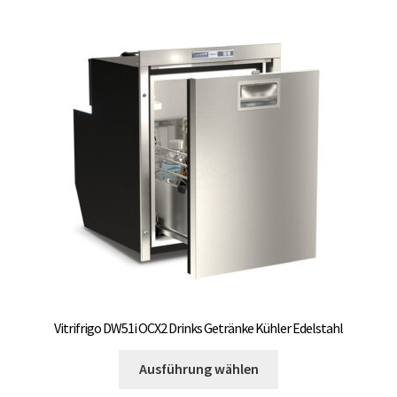
Varianten
auf.
Die
Optionen
können
auf
der
Produktseite
gewählt
werden
Vitrifrigo DW51i OCX2 Drinks Getränke Kühler Edelstahl
Dieses
Ausführung wählen
Produkt