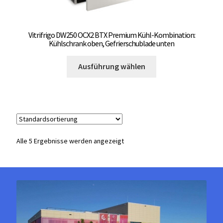
Vitrifrigo DW250 OCX2 BTX Premium Kühl-Kombination:
Kühlschrank oben, Gefrierschublade unten
Dieses
Ausführung wählen
Produkt
weist
mehrere
Varianten
auf.
Die
Alle 5 Ergebnisse werden angezeigt
Optionen
können
auf
der
Produktseite
gewählt
werden