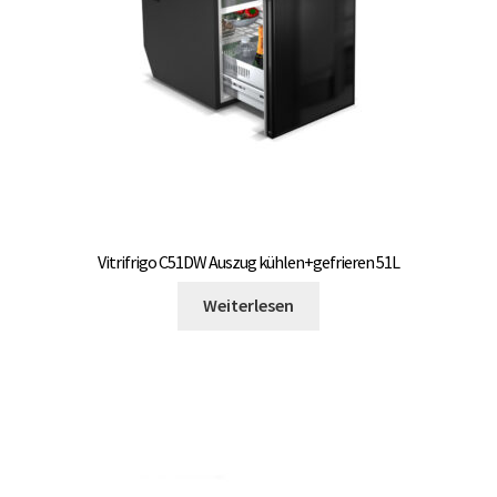
Kühlschränke interner Kompressor
Kühlschränke mit Gefrierfach interner Kompressor
Kühl- Gefrierkombinationen interner Kompressor
Kühlschränke mit Schublade und Gefrierfach
interner Kompressor
Vitrifrigo C51DW Auszug kühlen+gefrieren 51L
Unterme
Einbau Kühlmöbel, externer Kompressor, Front:
öffnen
schwarz, lichtgrau
Weiterlesen
Getränke Kühler
Kühl- Gefrierkombinationen
weiße Kühl- Gefrierkombinationen