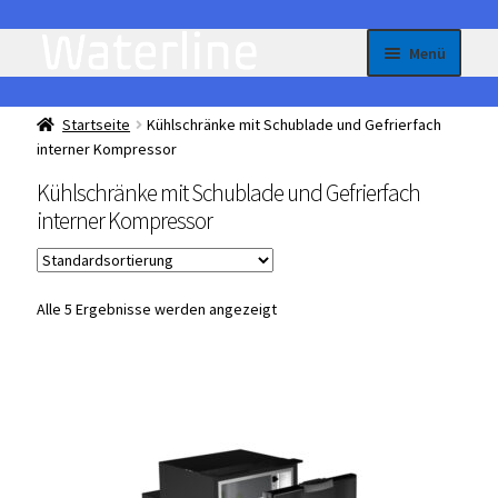
Zur
Zum
Menü
Navigation
Inhalt
springen
springen
Homepage
Startseite
Kühlschränke mit Schublade und Gefrierfach
interner Kompressor
All-in-One – je nach Bedarf flexibel einstellbare Kühl
Kühlschränke mit Schublade und Gefrierfach
oder Gefriergeräte
interner Kompressor
Unterme
Einbau Kühlmöbel, interner Kompressor, Front:
öffnen
Edelstahl
Alle 5 Ergebnisse werden angezeigt
Unterme
Einbau Kühlmöbel, externer Kompressor, Front:
öffnen
Edelstahl
Unterme
Einbau Kühlmöbel, interner Kompressor, Front:
öffnen
schwarz, lichtgrau