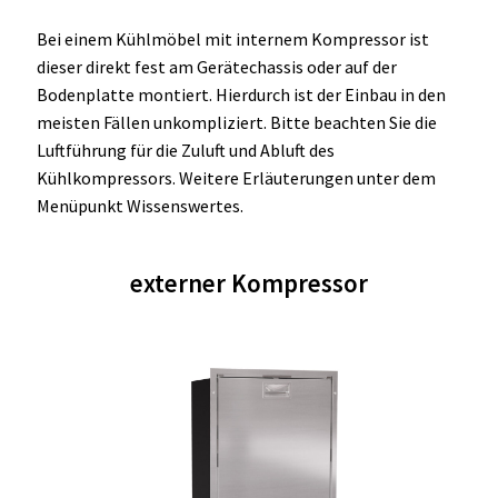
Unterme
Einbau Kühlmöbel, externer Kompressor, Front:
öffnen
Bei einem Kühlmöbel mit internem Kompressor ist
schwarz, lichtgrau
dieser direkt fest am Gerätechassis oder auf der
Bodenplatte montiert. Hierdurch ist der Einbau in den
Getränke Kühler
meisten Fällen unkompliziert. Bitte beachten Sie die
Luftführung für die Zuluft und Abluft des
Kühl- Gefrierkombinationen
Kühlkompressors. Weitere Erläuterungen unter dem
Menüpunkt Wissenswertes.
weiße Kühl- Gefrierkombinationen
Weinkühlschränke
externer Kompressor
Eiswürfelbereiter
Kühlkassetten
Kühl-/ Gefrierboxen tragbar