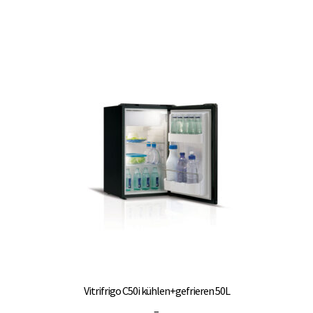
Vitrifrigo C50i kühlen+gefrieren 50L
Preisspanne:
–