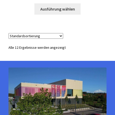
Dieses
Ausführung wählen
Produkt
weist
mehrere
Varianten
auf.
Die
Alle 12 Ergebnisse werden angezeigt
Optionen
können
auf
der
Produktseite
gewählt
werden