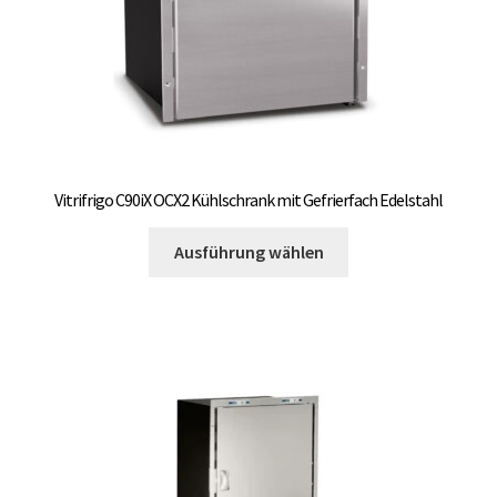
gewählt
werden
Vitrifrigo C90iX OCX2 Kühlschrank mit Gefrierfach Edelstahl
Dieses
Ausführung wählen
Produkt
weist
mehrere
Varianten
auf.
Die
Optionen
können
auf