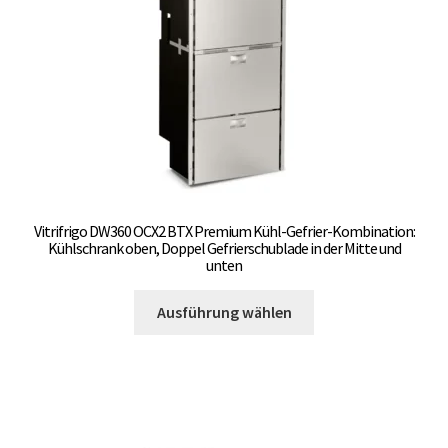
der
Produktseite
gewählt
werden
Vitrifrigo DW360 OCX2 BTX Premium Kühl-Gefrier-Kombination:
Kühlschrank oben, Doppel Gefrierschublade in der Mitte und
unten
Dieses
Ausführung wählen
Produkt
weist
mehrere
Varianten
auf.