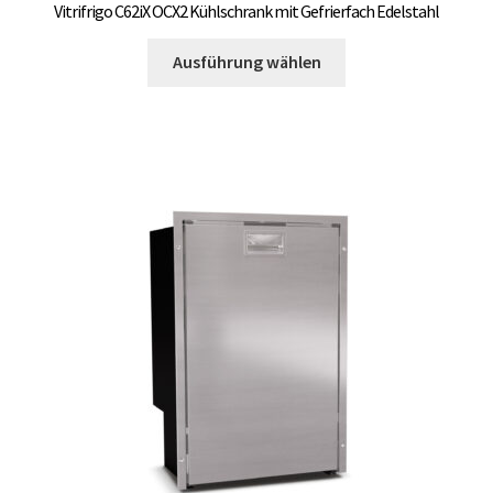
Vitrifrigo C62iX OCX2 Kühlschrank mit Gefrierfach Edelstahl
Dieses
Ausführung wählen
Produkt
weist
mehrere
Varianten
auf.
Die
Optionen
können
auf
der
Produktseite
gewählt
werden