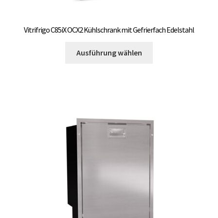
Vitrifrigo C85iX OCX2 Kühlschrank mit Gefrierfach Edelstahl
Dieses
Ausführung wählen
Produkt
weist
mehrere
Varianten
auf.
Die
Optionen
können
auf
der
Produktseite
gewählt
werden