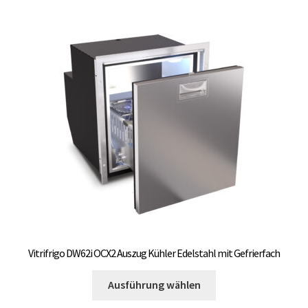
Varianten
auf.
Die
Optionen
können
auf
der
Produktseite
gewählt
werden
Vitrifrigo DW62i OCX2 Auszug Kühler Edelstahl mit Gefrierfach
Dieses
Ausführung wählen
Produkt