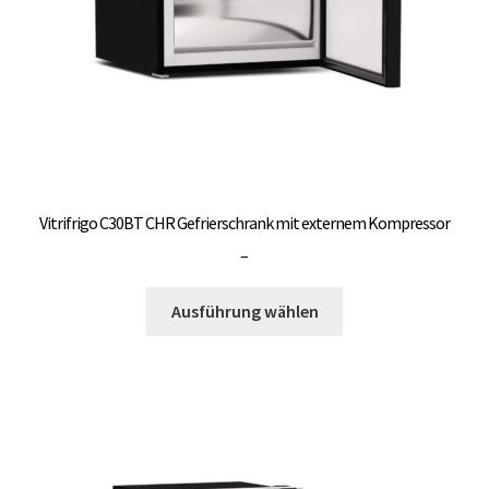
Produktseite
gewählt
werden
Vitrifrigo C30BT CHR Gefrierschrank mit externem Kompressor
Preisspanne:
–
3.000,00 €
Dieses
bis
Ausführung wählen
Produkt
3.300,00 €
weist
mehrere
Varianten
auf.
Die