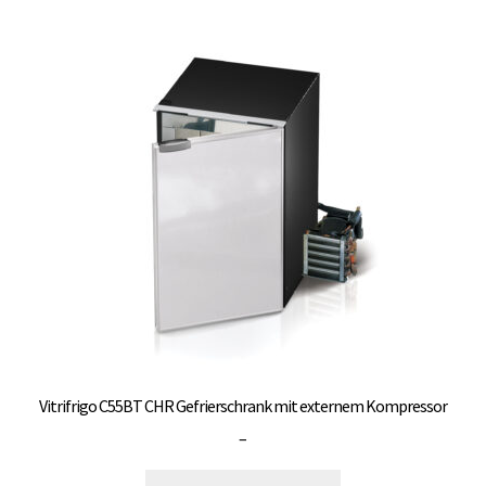
Varianten
auf.
Die
Optionen
können
auf
der
Produktseite
gewählt
werden
Vitrifrigo C55BT CHR Gefrierschrank mit externem Kompressor
Preisspanne:
–
3.000,00 €
Dieses