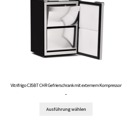
Optionen
können
auf
der
Produktseite
gewählt
werden
Vitrifrigo C35BT CHR Gefrierschrank mit externem Kompressor
Preisspanne:
–
3.000,00 €
Dieses
bis
Ausführung wählen
Produkt
3.300,00 €
weist
mehrere