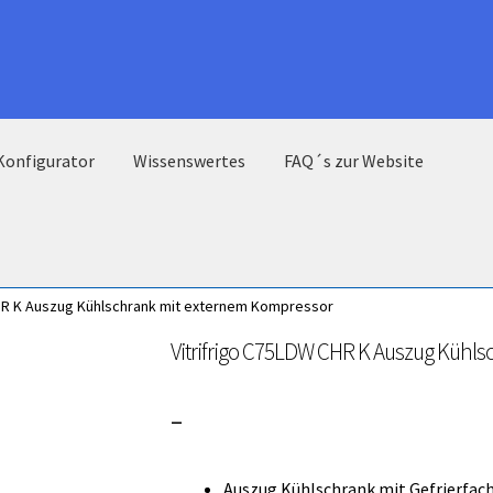
Konfigurator
Wissenswertes
FAQ´s zur Website
CHR K Auszug Kühlschrank mit externem Kompressor
Vitrifrigo C75LDW CHR K Auszug Kühl
Preisspanne:
–
3.000,00 €
Auszug Kühlschrank mit Gefrierfac