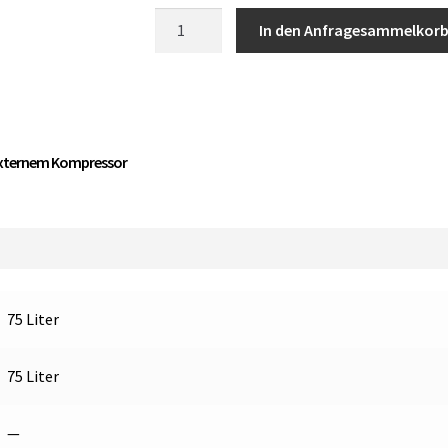
Vitrifrigo
In den Anfragesammelkor
C75LDW
CHR
K
Auszug
Kühlschrank
 externem Kompressor
mit
externem
Kompressor
Menge
75 Liter
75 Liter
—