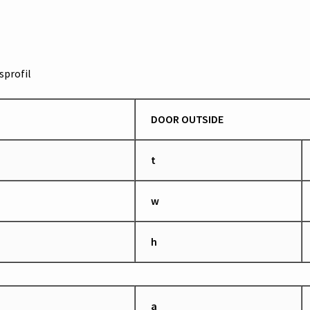
profil
DOOR OUTSIDE
t
w
h
a