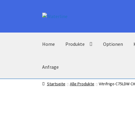
Zur
Zum
Navigation
Inhalt
springen
springen
Home
Produkte
Optionen
Anfrage
Startseite
Alle Produkte
Vitrifrigo C75LDW 