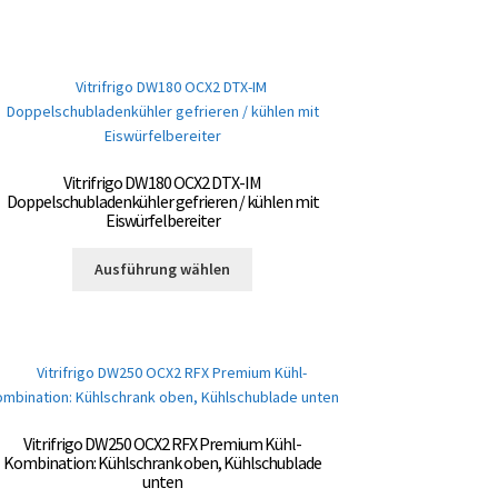
weist
gewählt
mehrere
werden
Varianten
auf.
Die
Optionen
können
auf
Vitrifrigo DW180 OCX2 DTX-IM
der
Doppelschubladenkühler gefrieren / kühlen mit
Eiswürfelbereiter
Produktseite
gewählt
Dieses
Ausführung wählen
werden
Produkt
weist
mehrere
Varianten
auf.
Die
Optionen
Vitrifrigo DW250 OCX2 RFX Premium Kühl-
können
Kombination: Kühlschrank oben, Kühlschublade
auf
unten