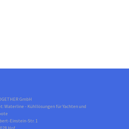
auf
der
Produktseite
gewählt
werden
OGETHER GmbH
t: Waterline - Kühllösungen für Yachten und
oote
bert-Einstein-Str. 1
028 Hof