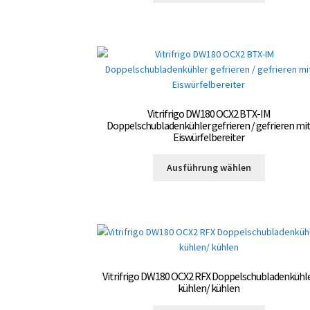
weist
gewählt
mehrere
werden
Varianten
auf.
Die
Optionen
können
Vitrifrigo DW180 OCX2 BTX-IM
auf
Doppelschubladenkühler gefrieren / gefrieren mi
der
Eiswürfelbereiter
Produktsei
Dieses
gewählt
Ausführung wählen
Produkt
werden
weist
mehrere
Varianten
auf.
Die
Optionen
Vitrifrigo DW180 OCX2 RFX Doppelschubladenkühl
können
kühlen/ kühlen
auf