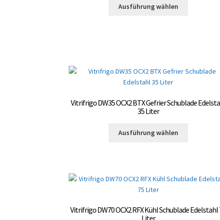
Dieses
der
Ausführung wählen
Produkt
Produktsei
weist
gewählt
mehrere
werden
Varianten
auf.
Die
Optionen
können
auf
Vitrifrigo DW35 OCX2 BTX Gefrier Schublade Edelsta
der
35 Liter
Produktsei
Dieses
gewählt
Ausführung wählen
Produkt
werden
weist
mehrere
Varianten
auf.
Die
Optionen
Vitrifrigo DW70 OCX2 RFX Kühl Schublade Edelstahl
können
Liter