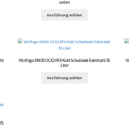
unten
gewählt
te
werden
Dieses
Ausführung wählen
Produkt
weist
mehrere
Varianten
auf.
Die
Optionen
hl
Vitrifrigo DW35 OCX2 RFX Kühl Schublade Edelstahl 35
V
können
Liter
auf
te
Dieses
der
Ausführung wählen
Produkt
Produktseite
weist
gewählt
mehrere
werden
Varianten
auf.
Die
Optionen
 75
können