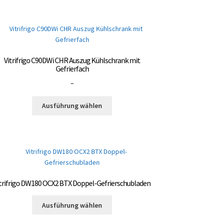
Vitrifrigo C90DWi CHR Auszug Kühlschrank mit
Gefrierfach
Preisspanne:
–
3.000,00 €
Dieses
bis
Ausführung wählen
Produkt
3.300,00 €
weist
mehrere
Varianten
auf.
Die
Optionen
trifrigo DW180 OCX2 BTX Doppel-Gefrierschubladen
können
auf
Dieses
Ausführung wählen
der
Produkt
Produktseite