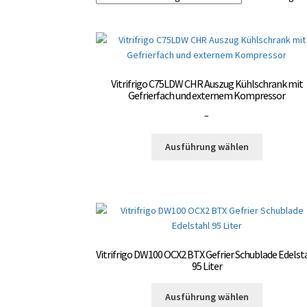
Vitrifrigo C75LDW CHR Auszug Kühlschrank mit
Gefrierfach und externem Kompressor
Preisspanne:
–
3.000,00 €
Dieses
bis
Ausführung wählen
Produkt
3.300,00 €
weist
mehrere
Varianten
auf.
Die
Optionen
Vitrifrigo DW100 OCX2 BTX Gefrier Schublade Edelst
können
95 Liter
auf
Dieses
der
Ausführung wählen
Produkt
Produktsei