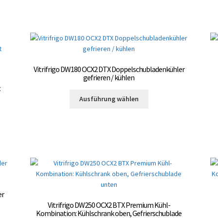
mehrere
gewählt
Varianten
werden
auf.
Die
Optionen
können
auf
Vitrifrigo DW180 OCX2 DTX Doppelschubladenkühler
der
gefrieren / kühlen
Produktseite
t
Dieses
gewählt
Ausführung wählen
Produkt
te
werden
weist
mehrere
Varianten
auf.
Die
Optionen
können
auf
er
der
Vitrifrigo DW250 OCX2 BTX Premium Kühl-
Produktseite
Kombination: Kühlschrank oben, Gefrierschublade