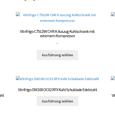
Vitrifrigo C75LDW CHR K Auszug Kühlschrank mit
externem Kompressor
Preisspanne:
–
3.000,00 €
Dieses
bis
Ausführung wählen
Produkt
3.300,00 €
weist
mehrere
Varianten
auf.
Die
Vitrifrigo DW100 OCX2 RFX Kühl Schublade Edelstahl
Optionen
ahl
Vi
können
Dieses
Ausführung wählen
auf
Produkt
der
weist
te
Produktseite