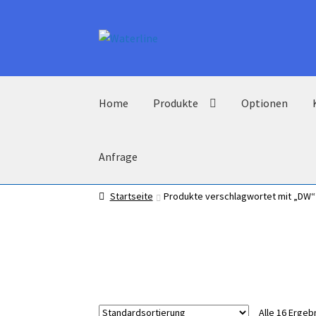
Zur
Zum
Navigation
Inhalt
springen
springen
Home
Produkte
Optionen
Anfrage
Startseite
Produkte verschlagwortet mit „DW“
Alle 16 Erge