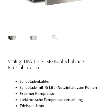
Unterme
Einbau Kühlmöbel, externer Kompressor, Front:
öffnen
schwarz, lichtgrau
Getränke Kühler
Kühl- Gefrierkombinationen
weiße Kühl- Gefrierkombinationen
Vitrifrigo DW70 OCX2 RFX Kühl Schublade
Weinkühlschränke
Edelstahl 75 Liter
Eiswürfelbereiter
Schubladenkühler
Kühlkassetten
Schublade mit 75 Liter Nutzinhalt zum Kühlen
Externer Kompressor
Kühl-/ Gefrierboxen tragbar
elektronische Temperatureinstellung
Edelstahlfront