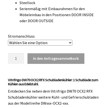
Steellock
OCX 2 Serie
Serienmäßig mit Einbaurahmen für den
Möbeleinbau in den Positionen DOOR INSIDE
Geräte Optionen
oder DOOR OUTSIDE
FAQ´s zur Website
Stromanschluss
Wissenswertes
Konfigurator
Vitrifrigo
In den Anfragesammelkorb
DW70
Kontakt
OCX2
RFX
Vitrifrigo DW70 OCX2 RFX Schubladenkühler: 1 Schublade zum
Kühl
Kühlen aus Edelstahl.
Schublade
Entdecken Sie neben dem Vitrifrigo DW70 OCX2 RFX
Edelstahl
Schubladenkühler weitere Kühl- und Gefrierschubladen
75
aus der Modellreihe DWxxx-OCX2-xxx.
Liter