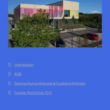
auf
der
Produktseite
gewählt
werden
Impressum
AGB
Datenschutzerklärung & Cookierichtlinien
Cookie-Richtlinie (EU)