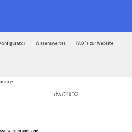
Konfigurator
Wissenswertes
FAQ´s zur Website
70OCX2“
dw70OCX2
nisse werden angezeigt