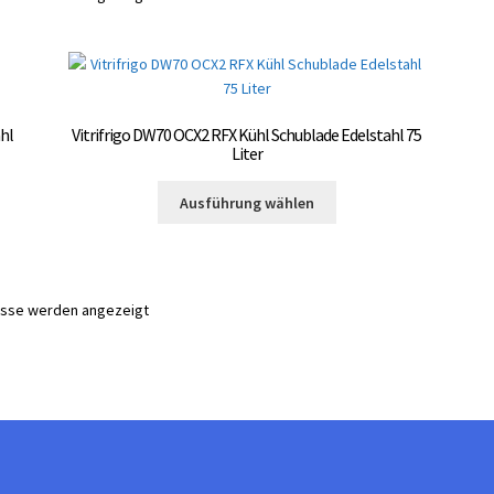
hl
Vitrifrigo DW70 OCX2 RFX Kühl Schublade Edelstahl 75
Liter
Dieses
Ausführung wählen
Produkt
weist
mehrere
Varianten
nisse werden angezeigt
auf.
Die
Optionen
können
auf
der
te
Produktseite
gewählt