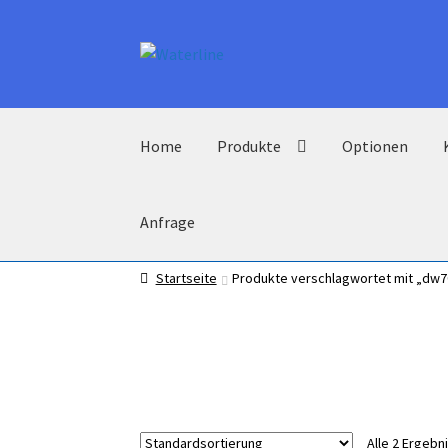
Zur
Zum
Navigation
Inhalt
springen
springen
Home
Produkte
Optionen
Anfrage
Startseite
Produkte verschlagwortet mit „dw
Alle 2 Ergeb