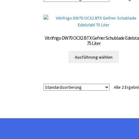
Vitrifrigo DW70 OCX2 BTX Gefrier Schublade Edelsta
75 Liter
Dieses
Ausführung wählen
Produkt
weist
mehrere
Varianten
Alle 2 Ergeb
auf.
Die
Optionen
können
auf
der
Produktsei
gewählt