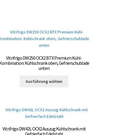
weist
mehrere
Varianten
auf.
Die
Optionen
können
auf
der
Vitrifrigo DW250 OCX2 BTX Premium Kühl-
Produktseite
Kombination: Kühlschrank oben, Gefrierschublade
unten
gewählt
werden
Dieses
Ausführung wählen
Produkt
weist
mehrere
Varianten
auf.
Die
Optionen
Vitrifrigo DW42L OCX2 Auszug Kühlschrank mit
können
Gefrierfach Edelstahl