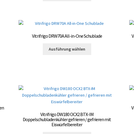
weist
gewählt
mehrere
werden
Varianten
auf.
Die
Vitrifrigo DRW70A All-in-One Schublade
V
Optionen
können
Dieses
Ausführung wählen
auf
Produkt
der
weist
te
Produktseite
mehrere
gewählt
Varianten
werden
auf.
Die
Optionen
können
auf
den
V
der
Vitrifrigo DW180 OCX2 BTX-IM
Produktseite
Doppelschubladenkühler gefrieren / gefrieren mit
Eiswürfelbereiter
gewählt
te
werden