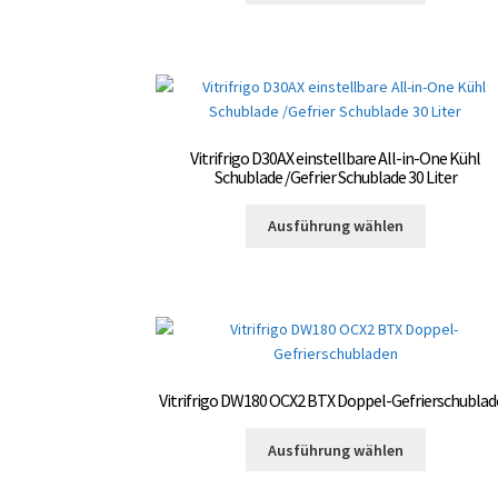
weist
gewählt
mehrere
werden
Varianten
auf.
Die
Optionen
Vitrifrigo D30AX einstellbare All-in-One Kühl
können
Schublade /Gefrier Schublade 30 Liter
auf
Dieses
der
Ausführung wählen
Produkt
Produktsei
weist
gewählt
mehrere
werden
Varianten
auf.
Die
Optionen
Vitrifrigo DW180 OCX2 BTX Doppel-Gefrierschubla
können
auf
Dieses
Ausführung wählen
der
Produkt
Produktsei
weist