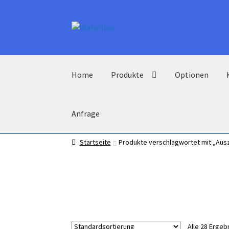
Zur
Zum
Navigation
Inhalt
springen
springen
Home
Produkte
Optionen
Anfrage
Startseite
Produkte verschlagwortet mit „Aus
Alle 28 Erge