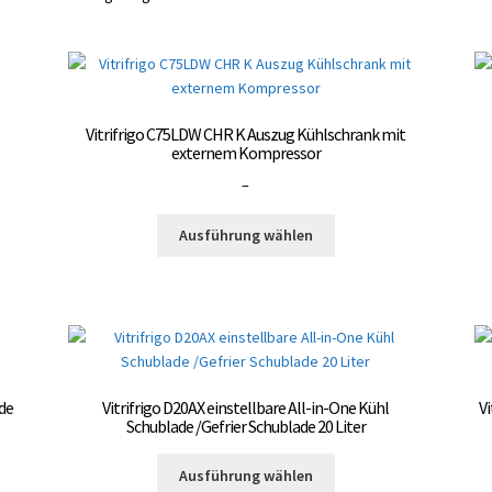
Vitrifrigo C75LDW CHR K Auszug Kühlschrank mit
externem Kompressor
Preisspanne:
–
3.000,00 €
Dieses
bis
Ausführung wählen
Produkt
3.300,00 €
weist
mehrere
Varianten
auf.
Die
Optionen
ade
Vitrifrigo D20AX einstellbare All-in-One Kühl
Vi
können
Schublade /Gefrier Schublade 20 Liter
auf
Dieses
der
Ausführung wählen
Produkt
te
Produktseite