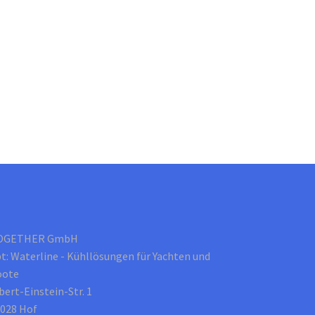
auf
der
Produktseite
gewählt
werden
OGETHER GmbH
t: Waterline - Kühllösungen für Yachten und
oote
bert-Einstein-Str. 1
028 Hof