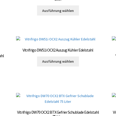
Produktseite
Dieses
gewählt
Ausführung wählen
Produkt
te
werden
weist
mehrere
Varianten
auf.
Die
Optionen
Vitrifrigo DW51i OCX2 Auszug Kühler Edelstahl
können
ahl
Dieses
auf
Ausführung wählen
Produkt
der
weist
Produktseite
te
mehrere
gewählt
Varianten
werden
auf.
Die
Optionen
können
auf
Vitrifrigo DW70 OCX2 BTX Gefrier Schublade Edelstahl
Vi
der