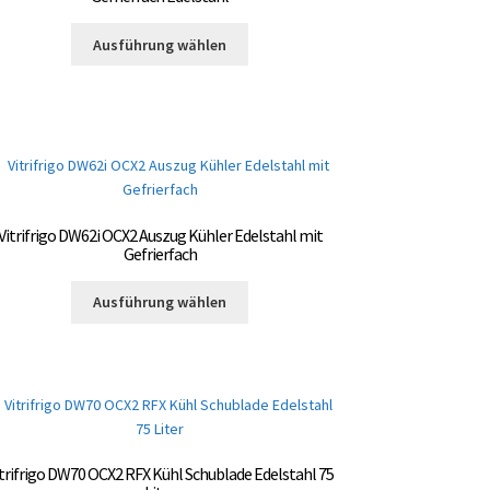
auf
Dieses
der
Ausführung wählen
Produkt
Produktseite
weist
gewählt
mehrere
werden
Varianten
auf.
Die
Optionen
können
Vitrifrigo DW62i OCX2 Auszug Kühler Edelstahl mit
auf
Gefrierfach
der
Dieses
Produktseite
Ausführung wählen
Produkt
gewählt
weist
werden
mehrere
Varianten
auf.
Die
Optionen
trifrigo DW70 OCX2 RFX Kühl Schublade Edelstahl 75
können