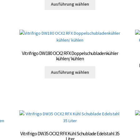
Dieses
Ausführung wählen
Produkt
weist
mehrere
Varianten
auf.
Die
Optionen
Vitrifrigo DW180 OCX2 RFX Doppelschubladenkühler
können
kühlen/ kühlen
te
auf
Dieses
der
Ausführung wählen
Produkt
Produktseite
weist
gewählt
mehrere
werden
Varianten
auf.
Die
Optionen
können
auf
Vitrifrigo DW35 OCX2 RFX Kühl Schublade Edelstahl 35
der
Liter