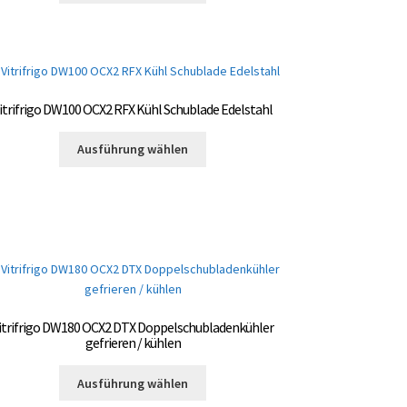
weist
gewählt
mehrere
werden
Varianten
auf.
Die
itrifrigo DW100 OCX2 RFX Kühl Schublade Edelstahl
Optionen
können
Dieses
Ausführung wählen
auf
Produkt
der
weist
Produktseite
mehrere
gewählt
Varianten
werden
auf.
Die
Optionen
können
auf
itrifrigo DW180 OCX2 DTX Doppelschubladenkühler
der
gefrieren / kühlen
Produktseite
Dieses
gewählt
Ausführung wählen
Produkt
werden