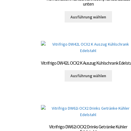
auf
unten
der
Dieses
Produktsei
Ausführung wählen
Produkt
gewählt
weist
werden
mehrere
Varianten
auf.
Die
Optionen
Vitrifrigo DW42L OCX2 K Auszug Kühlschrank Edelst
können
auf
Dieses
Ausführung wählen
der
Produkt
Produktsei
weist
gewählt
mehrere
werden
Varianten
auf.
Die
Optionen
können
Vitrifrigo DW62i OCX2 Drinks Getränke Kühler
auf