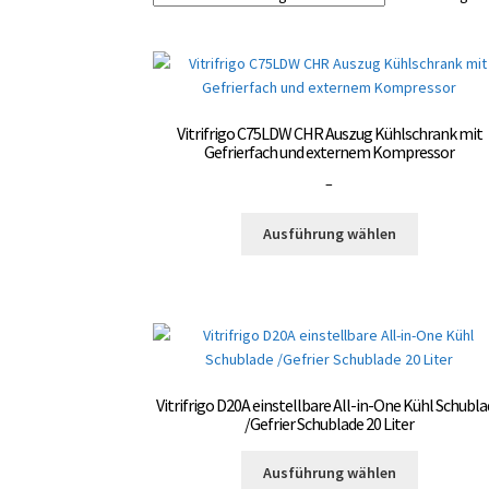
Vitrifrigo C75LDW CHR Auszug Kühlschrank mit
Gefrierfach und externem Kompressor
Preisspanne:
–
3.000,00 €
Dieses
bis
Ausführung wählen
Produkt
3.300,00 €
weist
mehrere
Varianten
auf.
Die
Optionen
Vitrifrigo D20A einstellbare All-in-One Kühl Schubl
können
/Gefrier Schublade 20 Liter
auf
Dieses
der
Ausführung wählen
Produkt
Produktsei