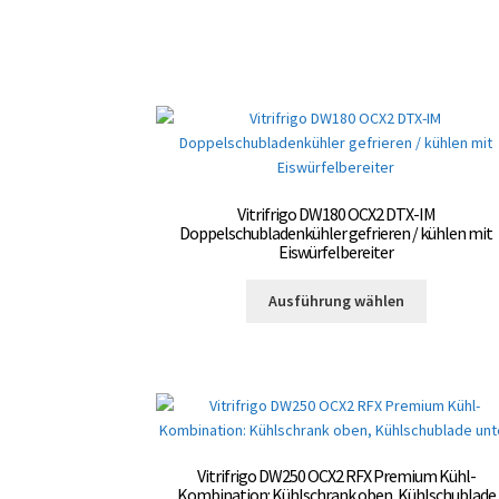
gewählt
mehrere
werden
Varianten
auf.
Die
Optionen
können
auf
der
Produktsei
Vitrifrigo DW180 OCX2 DTX-IM
Doppelschubladenkühler gefrieren / kühlen mit
gewählt
Eiswürfelbereiter
werden
Dieses
Ausführung wählen
Produkt
weist
mehrere
Varianten
auf.
Die
Optionen
Vitrifrigo DW250 OCX2 RFX Premium Kühl-
können
Kombination: Kühlschrank oben, Kühlschublade