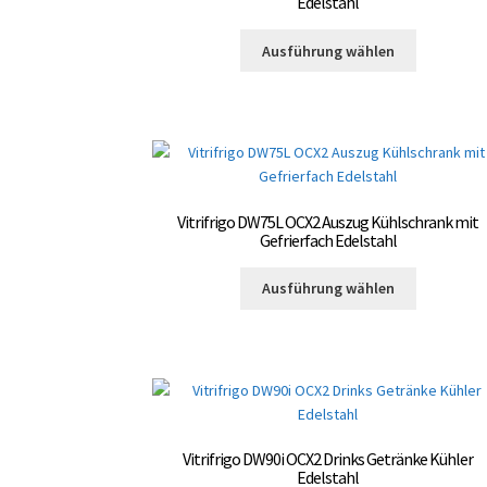
Edelstahl
der
Dieses
Produktsei
Ausführung wählen
Produkt
gewählt
weist
werden
mehrere
Varianten
auf.
Die
Optionen
Vitrifrigo DW75L OCX2 Auszug Kühlschrank mit
können
Gefrierfach Edelstahl
auf
Dieses
der
Ausführung wählen
Produkt
Produktsei
weist
gewählt
mehrere
werden
Varianten
auf.
Die
Optionen
Vitrifrigo DW90i OCX2 Drinks Getränke Kühler
können
Edelstahl