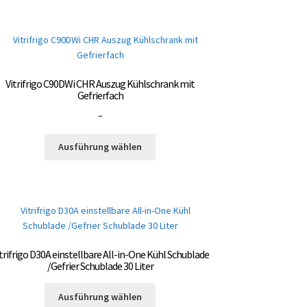
Vitrifrigo C90DWi CHR Auszug Kühlschrank mit
Gefrierfach
Preisspanne:
–
3.000,00 €
Dieses
bis
Ausführung wählen
Produkt
3.300,00 €
weist
mehrere
Varianten
auf.
Die
Optionen
trifrigo D30A einstellbare All-in-One Kühl Schublade
können
/Gefrier Schublade 30 Liter
auf
Dieses
der
Ausführung wählen
Produkt
Produktseite