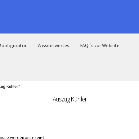
Konfigurator
Wissenswertes
FAQ´s zur Website
zug Kühler“
Auszug Kühler
bnisse werden angezeigt