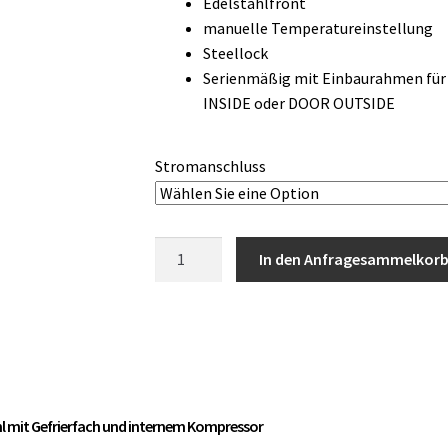
Edelstahlfront
manuelle Temperatureinstellung
Steellock
Serienmäßig mit Einbaurahmen für
INSIDE oder DOOR OUTSIDE
Stromanschluss
Vitrifrigo
In den Anfragesammelkor
DW90i
OCX2
Auszug
Kühlschrank
mit
Gefrierfach
Edelstahl
hl mit Gefrierfach und internem Kompressor