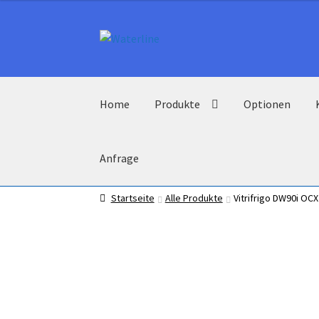
Zur
Zum
Navigation
Inhalt
springen
springen
Home
Produkte
Optionen
Anfrage
Startseite
Alle Produkte
Vitrifrigo DW90i OC