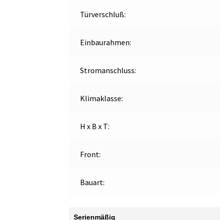
Türverschluß:
Einbaurahmen:
Stromanschluss:
Klimaklasse:
H x B x T:
Front:
Bauart:
Serienmäßig