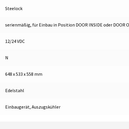
Steelock
serienmäßig, für Einbau in Position DOOR INSIDE oder DOOR 
12/24 VDC
N
648 x 533 x 558 mm
Edelstahl
Einbaugerät, Auszugskühler