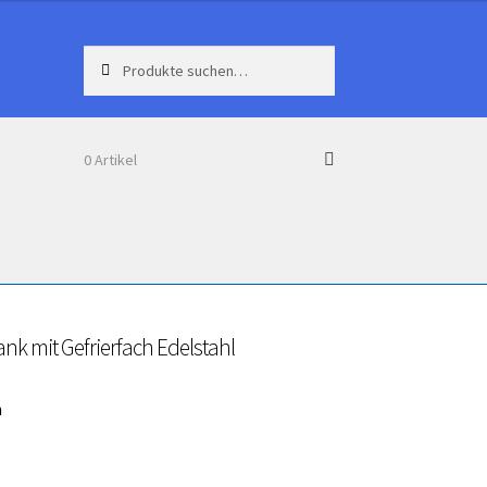
Suche
Suche
nach:
0 Artikel
nk mit Gefrierfach Edelstahl
h