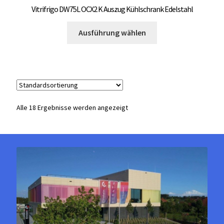
Vitrifrigo DW75L OCX2 K Auszug Kühlschrank Edelstahl
Dieses
Ausführung wählen
Produkt
weist
mehrere
Varianten
auf.
Die
Alle 18 Ergebnisse werden angezeigt
Optionen
können
auf
der
Produktseite
gewählt
werden