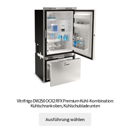
auf.
Die
Optionen
können
auf
der
Produktseite
gewählt
werden
Vitrifrigo DW250 OCX2 RFX Premium Kühl-Kombination:
Kühlschrank oben, Kühlschublade unten
Dieses
Ausführung wählen
Produkt