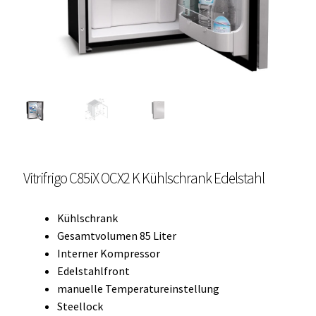
Unterme
Einbau Kühlmöbel, externer Kompressor, Front:
öffnen
schwarz, lichtgrau
Getränke Kühler
Kühl- Gefrierkombinationen
weiße Kühl- Gefrierkombinationen
Vitrifrigo C85iX OCX2 K Kühlschrank Edelstahl
Weinkühlschränke
Eiswürfelbereiter
Kühlschrank
Gesamtvolumen 85 Liter
Kühlkassetten
Interner Kompressor
Edelstahlfront
Kühl-/ Gefrierboxen tragbar
manuelle Temperatureinstellung
Steellock