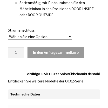
Serienmäßig mit Einbaurahmen für den
OCX 2 Serie
Möbeleinbau in den Positionen DOOR INSIDE
oder DOOR OUTSIDE
Geräte Optionen
FAQ´s zur Website
Stromanschluss
Wissenswertes
Vitrifrigo
In den Anfragesammelkorb
Konfigurator
C85iX
OCX2
Kontakt
K
Vitrifrigo C85iX OCX2 K Solo Kühlschrank Edelstahl
Kühlschrank
Edelstahl
Entdecken Sie weitere Modelle der OCX2-Serie
Menge
Technische Daten