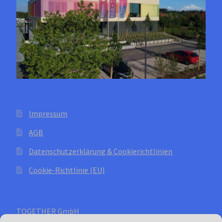
Produktseite
gewählt
werden
Impressum
AGB
Datenschutzerklärung & Cookierichtlinien
Cookie-Richtlinie (EU)
TOGETHER GmbH