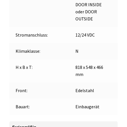
DOOR INSIDE
oder DOOR
OUTSIDE
Stromanschluss:
12/24 VDC
Klimaklasse:
N
H x B x T:
818 x 548 x 466
mm
Front:
Edelstahl
Bauart:
Einbaugerät
Serienmäßig