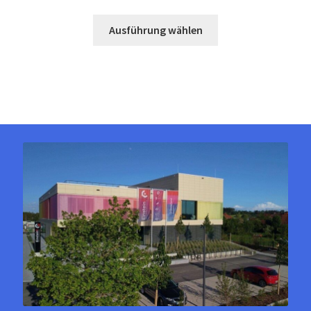
3.000,00 €
Dieses
bis
Ausführung wählen
Produkt
3.500,00 €
weist
mehrere
Varianten
auf.
Die
Optionen
können
auf
der
Produktseite
gewählt
werden