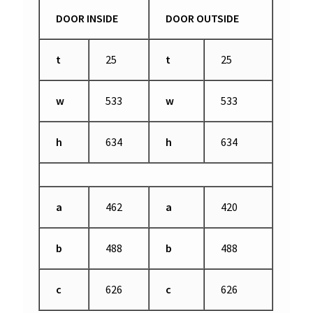
DOOR INSIDE
DOOR OUTSIDE
t
25
t
25
w
533
w
533
h
634
h
634
a
462
a
420
b
488
b
488
c
626
c
626