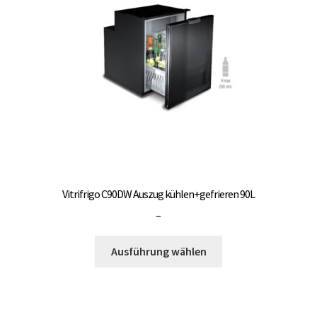
Vitrifrigo C90DW Auszug kühlen+gefrieren 90L
Preisspanne:
–
3.000,00 €
Dieses
bis
Ausführung wählen
Produkt
3.500,00 €
weist
mehrere
Varianten