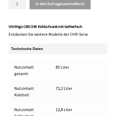
Vitrifrigo
In den Anfragesammelkorb
C85i
CHR
Kühlschrank
Vitrifrigo C85i CHR Kühlschrank mit Gefrierfach
mit
Gefrierfach
Entdecken Sie weitere Modelle der CHR-Serie
Menge
Technische Daten
Nutzinhalt
85 Liter
gesamt:
Nutzinhalt
72,2 Liter
Kühlteil:
Nutzinhalt
12,8 Liter