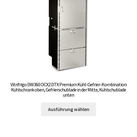
können
auf
der
Produktseite
gewählt
werden
Vitrifrigo DW360 OCX2 DTX Premium Kühl-Gefrier-Kombination:
Kühlschrank oben, Gefrierschublade in der Mitte, Kühlschublade
unten
Dieses
Ausführung wählen
Produkt
weist
mehrere
Varianten