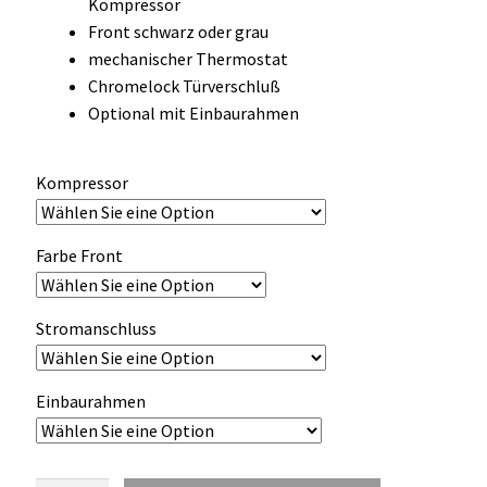
Kompressor
OCX 2 Serie
Front schwarz oder grau
mechanischer Thermostat
Geräte Optionen
Chromelock Türverschluß
Optional mit Einbaurahmen
FAQ´s zur Website
Kompressor
Wissenswertes
Konfigurator
Farbe Front
Kontakt
Stromanschluss
Einbaurahmen