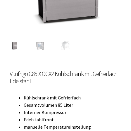
Unterme
Einbau Kühlmöbel, externer Kompressor, Front:
öffnen
schwarz, lichtgrau
Getränke Kühler
Kühl- Gefrierkombinationen
weiße Kühl- Gefrierkombinationen
Vitrifrigo C85iX OCX2 Kühlschrank mit Gefrierfach
Weinkühlschränke
Edelstahl
Eiswürfelbereiter
Kühlschrank mit Gefrierfach
Kühlkassetten
Gesamtvolumen 85 Liter
Interner Kompressor
Kühl-/ Gefrierboxen tragbar
Edelstahlfront
manuelle Temperatureinstellung