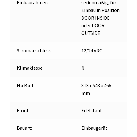
Einbaurahmen:
serienmäßig, für
Einbau in Position
DOOR INSIDE
oder DOOR
OUTSIDE
Stromanschluss:
12/24 VDC
Klimaklasse:
N
H x B x T:
818 x 548 x 466
mm
Front:
Edelstahl
Bauart:
Einbaugerät