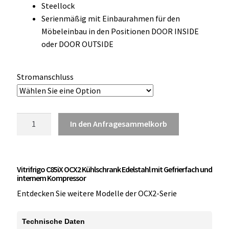
Steellock
OCX 2 Serie
Serienmäßig mit Einbaurahmen für den
Möbeleinbau in den Positionen DOOR INSIDE
Geräte Optionen
oder DOOR OUTSIDE
FAQ´s zur Website
Stromanschluss
Wissenswertes
Konfigurator
Vitrifrigo
In den Anfragesammelkorb
C85iX
Kontakt
OCX2
Kühlschrank
Vitrifrigo C85iX OCX2 Kühlschrank Edelstahl mit Gefrierfach und
mit
internem Kompressor
Gefrierfach
Entdecken Sie weitere Modelle der OCX2-Serie
Edelstahl
Menge
Technische Daten