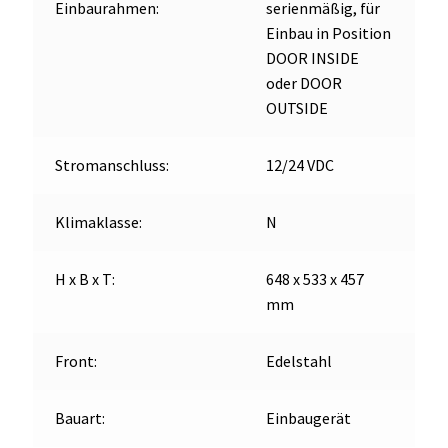
Einbaurahmen:
serienmäßig, für
Einbau in Position
DOOR INSIDE
oder DOOR
OUTSIDE
Stromanschluss:
12/24 VDC
Klimaklasse:
N
H x B x T:
648 x 533 x 457
mm
Front:
Edelstahl
Bauart:
Einbaugerät