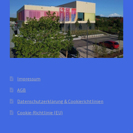
auf
der
Produktseite
gewählt
werden
Impressum
AGB
Datenschutzerklärung & Cookierichtlinien
Cookie-Richtlinie (EU)