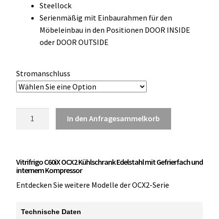
Steellock
OCX 2 Serie
Serienmäßig mit Einbaurahmen für den
Möbeleinbau in den Positionen DOOR INSIDE
Geräte Optionen
oder DOOR OUTSIDE
FAQ´s zur Website
Stromanschluss
Wissenswertes
Konfigurator
Vitrifrigo
In den Anfragesammelkorb
C60iX
Kontakt
OCX2
Kühlschrank
Vitrifrigo C60iX OCX2 Kühlschrank Edelstahl mit Gefrierfach und
mit
internem Kompressor
Gefrierfach
Entdecken Sie weitere Modelle der OCX2-Serie
Edelstahl
Menge
Technische Daten