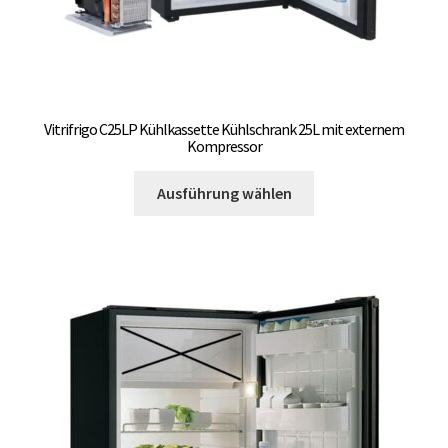
Vitrifrigo C25LP Kühlkassette Kühlschrank 25L mit externem
Kompressor
Dieses
Ausführung wählen
Produkt
weist
mehrere
Varianten
auf.
Die
Optionen
können
auf
der