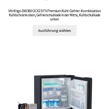
Vitrifrigo DW360 OCX2 DTX Premium Kühl-Gefrier-Kombination:
Kühlschrank oben, Gefrierschublade in der Mitte, Kühlschublade
unten
Dieses
Ausführung wählen
Produkt
weist
mehrere
Varianten
auf.
Die
Optionen
können
auf
der
Produktseite
gewählt
werden