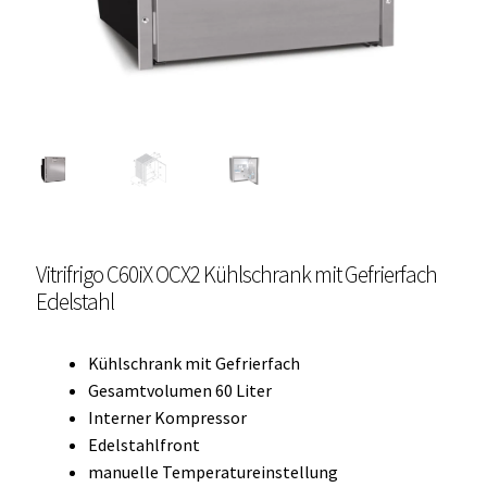
Unterme
Einbau Kühlmöbel, externer Kompressor, Front:
öffnen
schwarz, lichtgrau
Getränke Kühler
Kühl- Gefrierkombinationen
weiße Kühl- Gefrierkombinationen
Vitrifrigo C60iX OCX2 Kühlschrank mit Gefrierfach
Weinkühlschränke
Edelstahl
Eiswürfelbereiter
Kühlschrank mit Gefrierfach
Kühlkassetten
Gesamtvolumen 60 Liter
Interner Kompressor
Kühl-/ Gefrierboxen tragbar
Edelstahlfront
manuelle Temperatureinstellung