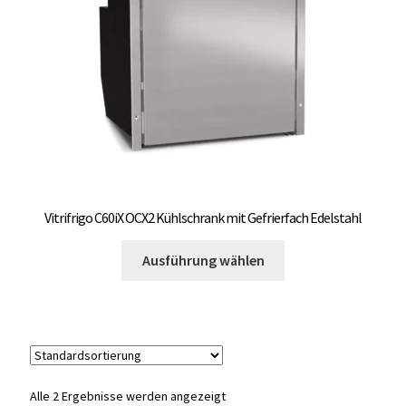
auf
OCX 2 Serie
der
Produktseite
Geräte Optionen
gewählt
werden
FAQ´s zur Website
Wissenswertes
Konfigurator
Vitrifrigo C60iX OCX2 Kühlschrank mit Gefrierfach Edelstahl
Dieses
Kontakt
Ausführung wählen
Produkt
weist
mehrere
Varianten
auf.
Die
Alle 2 Ergebnisse werden angezeigt