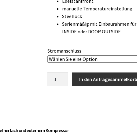
Edelstahlfront
manuelle Temperatureinstellung
Steellock
Serienmäßig mit Einbaurahmen für
INSIDE oder DOOR OUTSIDE
Stromanschluss
Vitrifrigo
In den Anfragesammelkor
C130LX
OCX2
Kühlschrank
mit
Gefrierfach
Edelstahl
Menge
 Gefrierfach und externem Kompressor