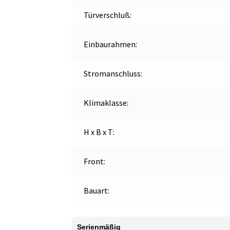
Türverschluß:
Einbaurahmen:
Stromanschluss:
Klimaklasse:
H x B x T:
Front:
Bauart:
Serienmäßig