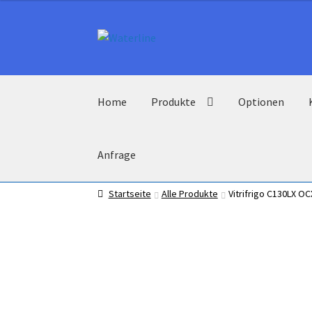
Zur
Zum
Navigation
Inhalt
springen
springen
Home
Produkte
Optionen
Anfrage
Startseite
Alle Produkte
Vitrifrigo C130LX OC