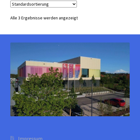
auf.
Die
Alle 3 Ergebnisse werden angezeigt
Optionen
können
auf
der
Produktseite
gewählt
werden
Impressum