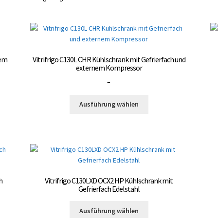
nem
Vitrifrigo C130L CHR Kühlschrank mit Gefrierfach und
externem Kompressor
Preisspanne:
–
3.000,00 €
Dieses
bis
Ausführung wählen
Produkt
3.300,00 €
weist
mehrere
Varianten
auf.
Die
Optionen
h
Vitrifrigo C130LXD OCX2 HP Kühlschrank mit
können
Gefrierfach Edelstahl
auf
Dieses
der
Ausführung wählen
Produkt
te
Produktseite