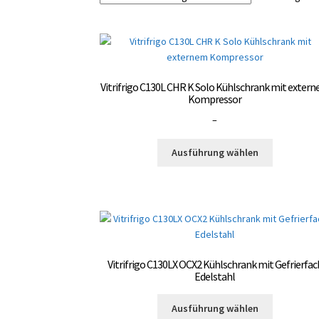
Vitrifrigo C130L CHR K Solo Kühlschrank mit exter
Kompressor
Preisspanne:
–
3.000,00 €
Dieses
bis
Ausführung wählen
Produkt
3.300,00 €
weist
mehrere
Varianten
auf.
Die
Optionen
Vitrifrigo C130LX OCX2 Kühlschrank mit Gefrierfac
können
Edelstahl
auf
Dieses
der
Ausführung wählen
Produkt
Produktsei