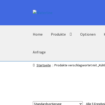
Zur
Zum
Navigation
Inhalt
springen
springen
Home
Produkte
Optionen
Anfrage
Startseite
Produkte verschlagwortet mit „Kühl
Alle 5 Ergeb