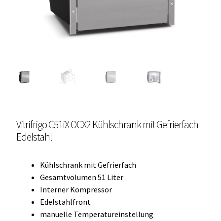
Unterme
Einbau Kühlmöbel, externer Kompressor, Front:
öffnen
schwarz, lichtgrau
Getränke Kühler
Kühl- Gefrierkombinationen
weiße Kühl- Gefrierkombinationen
Vitrifrigo C51iX OCX2 Kühlschrank mit Gefrierfach
Weinkühlschränke
Edelstahl
Eiswürfelbereiter
Kühlschrank mit Gefrierfach
Kühlkassetten
Gesamtvolumen 51 Liter
Interner Kompressor
Kühl-/ Gefrierboxen tragbar
Edelstahlfront
manuelle Temperatureinstellung