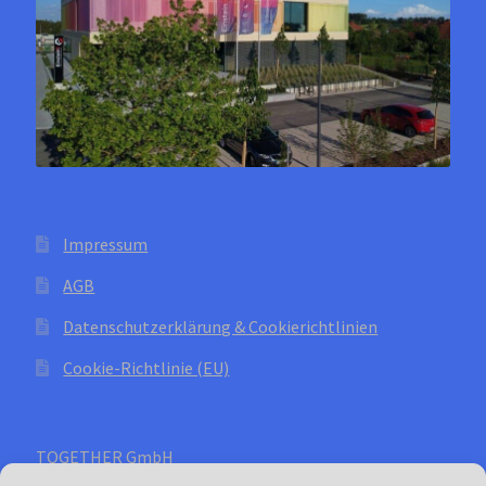
Produktseite
gewählt
werden
Impressum
AGB
Datenschutzerklärung & Cookierichtlinien
Cookie-Richtlinie (EU)
TOGETHER GmbH
Abt: Waterline - Kühllösungen für Yachten und Boote