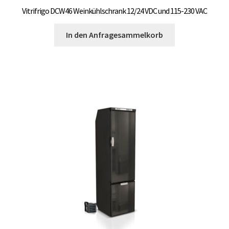
Vitrifrigo DCW46 Weinkühlschrank 12/24 VDC und 115-230 VAC
In den Anfragesammelkorb