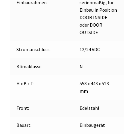
Einbaurahmen:
serienmäßig, für
Einbau in Position
DOOR INSIDE
oder DOOR
OUTSIDE
Stromanschluss:
12/24 VDC
Klimaklasse:
N
H x B x T:
558 x 443 x 523
mm
Front:
Edelstahl
Bauart:
Einbaugerät