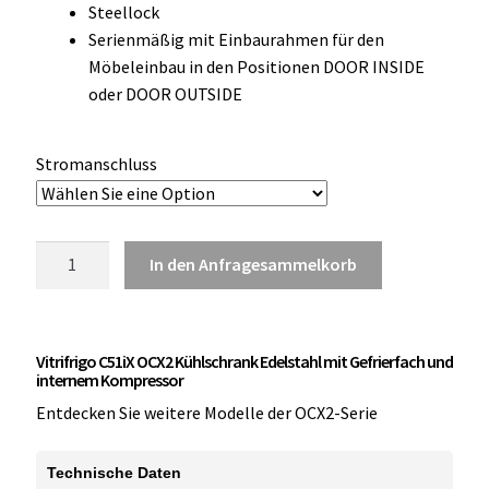
Steellock
OCX 2 Serie
Serienmäßig mit Einbaurahmen für den
Möbeleinbau in den Positionen DOOR INSIDE
Geräte Optionen
oder DOOR OUTSIDE
FAQ´s zur Website
Stromanschluss
Wissenswertes
Konfigurator
Vitrifrigo
In den Anfragesammelkorb
C51iX
Kontakt
OCX2
Kühlschrank
Vitrifrigo C51iX OCX2 Kühlschrank Edelstahl mit Gefrierfach und
mit
internem Kompressor
Gefrierfach
Entdecken Sie weitere Modelle der OCX2-Serie
Edelstahl
Menge
Technische Daten