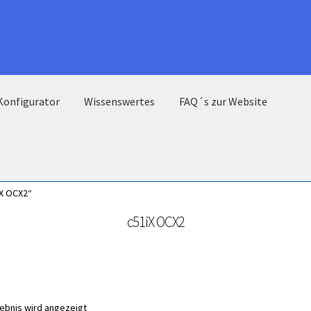
Konfigurator
Wissenswertes
FAQ´s zur Website
iX OCX2“
c51iX OCX2
gebnis wird angezeigt