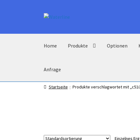
Zur
Zum
Navigation
Inhalt
springen
springen
Home
Produkte
Optionen
Anfrage
Startseite
Produkte verschlagwortet mit „c51
Einzelnes Er