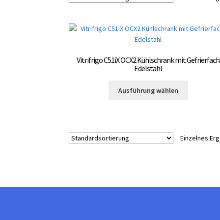
Vitrifrigo C51iX OCX2 Kühlschrank mit Gefrierfach
Edelstahl
Dieses
Ausführung wählen
Produkt
weist
mehrere
Varianten
Einzelnes Er
auf.
Die
Optionen
können
auf
der
Produktsei
gewählt