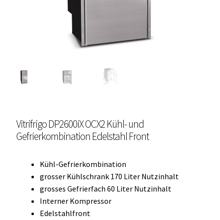
Unterme
Einbau Kühlmöbel, externer Kompressor, Front:
öffnen
schwarz, lichtgrau
Getränke Kühler
Kühl- Gefrierkombinationen
weiße Kühl- Gefrierkombinationen
Vitrifrigo DP2600iX OCX2 Kühl- und
Weinkühlschränke
Gefrierkombination Edelstahl Front
Eiswürfelbereiter
Kühl-Gefrierkombination
Kühlkassetten
grosser Kühlschrank 170 Liter Nutzinhalt
grosses Gefrierfach 60 Liter Nutzinhalt
Kühl-/ Gefrierboxen tragbar
Interner Kompressor
Edelstahlfront