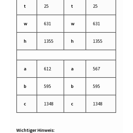
t
25
t
25
w
631
w
631
h
1355
h
1355
a
612
a
567
b
595
b
595
c
1348
c
1348
Wichtiger Hinweis: