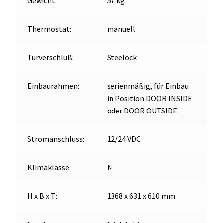
Gewicht:
57 kg
Thermostat:
manuell
Türverschluß:
Steelock
Einbaurahmen:
serienmäßig, für Einbau
in Position DOOR INSIDE
oder DOOR OUTSIDE
Stromanschluss:
12/24 VDC
Klimaklasse:
N
H x B x T:
1368 x 631 x 610 mm