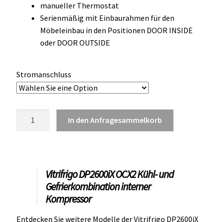
manueller Thermostat
OCX 2 Serie
Serienmäßig mit Einbaurahmen für den
Möbeleinbau in den Positionen DOOR INSIDE
Geräte Optionen
oder DOOR OUTSIDE
FAQ´s zur Website
Stromanschluss
Wissenswertes
Konfigurator
Vitrifrigo
In den Anfragesammelkorb
DP2600iX
Kontakt
OCX2
Kühl-
und
Vitrifrigo DP2600iX OCX2 Kühl- und
Gefrierkombination
Gefrierkombination interner
Edelstahl
Kompressor
Front
Menge
Entdecken Sie weitere Modelle der Vitrifrigo DP2600iX