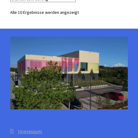
auf.
Die
Alle 10 Ergebnisse werden angezeigt
Optionen
können
auf
der
Produktseite
gewählt
werden
Impressum