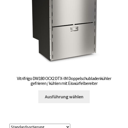
können
auf
der
Produktseite
gewählt
werden
Vitrifrigo DW180 OCX2 DTX-IM Doppelschubladenkühler
gefrieren / kühlen mit Eiswürfelbereiter
Dieses
Ausführung wählen
Produkt
weist
mehrere
Varianten