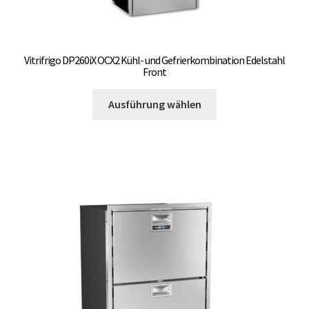
Vitrifrigo DP260iX OCX2 Kühl- und Gefrierkombination Edelstahl
Front
Dieses
Ausführung wählen
Produkt
weist
mehrere
Varianten
auf.
Die
Optionen
können
auf
der
Produktseite
gewählt