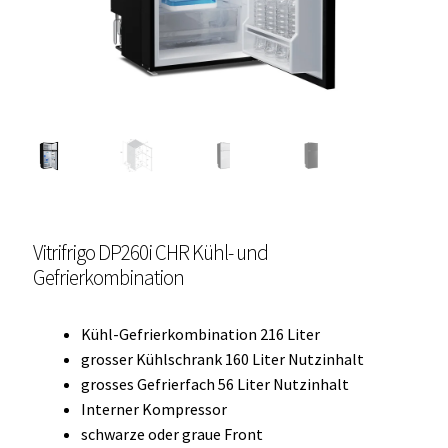
Unterme
Einbau Kühlmöbel, externer Kompressor, Front:
öffnen
schwarz, lichtgrau
Getränke Kühler
Kühl- Gefrierkombinationen
weiße Kühl- Gefrierkombinationen
Vitrifrigo DP260i CHR Kühl- und
Weinkühlschränke
Gefrierkombination
Eiswürfelbereiter
Kühl-Gefrierkombination 216 Liter
Kühlkassetten
grosser Kühlschrank 160 Liter Nutzinhalt
grosses Gefrierfach 56 Liter Nutzinhalt
Kühl-/ Gefrierboxen tragbar
Interner Kompressor
schwarze oder graue Front