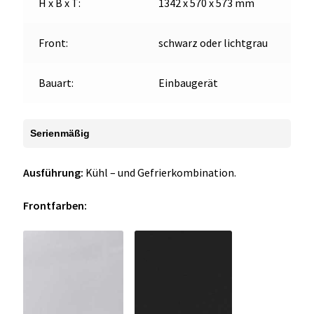
H x B x T:
1342 x 570 x 573 mm
Front:
schwarz oder lichtgrau
Bauart:
Einbaugerät
Serienmäßig
Ausführung:
Kühl – und Gefrierkombination.
Frontfarben: