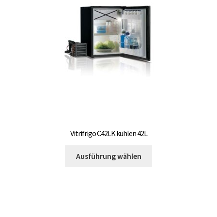
Vitrifrigo C42LK kühlen 42L
Dieses
Ausführung wählen
Produkt
weist
mehrere
Varianten
auf.