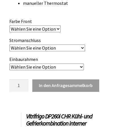
manueller Thermostat
OCX 2 Serie
Geräte Optionen
Farbe Front
FAQ´s zur Website
Stromanschluss
Wissenswertes
Einbaurahmen
Konfigurator
Kontakt
Vitrifrigo
In den Anfragesammelkorb
DP260i
CHR
Kühl-
und
Vitrifrigo DP260i CHR Kühl- und
Gefrierkombination
Gefrierkombination interner
Menge