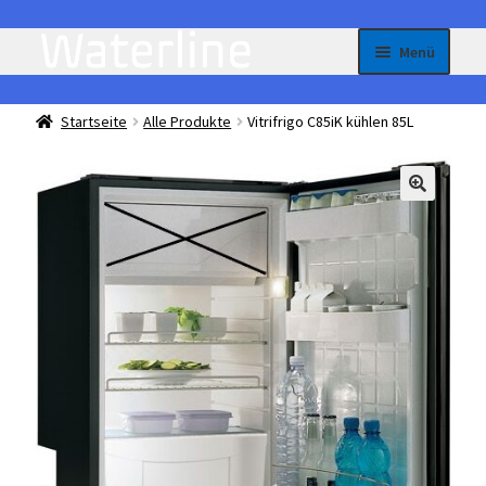
Zur
Zum
Menü
Navigation
Inhalt
springen
springen
Homepage
Startseite
Alle Produkte
Vitrifrigo C85iK kühlen 85L
All-in-One – je nach Bedarf flexibel einstellbare Kühl
oder Gefriergeräte
Unterme
Einbau Kühlmöbel, interner Kompressor, Front:
öffnen
Edelstahl
Unterme
Einbau Kühlmöbel, externer Kompressor, Front:
öffnen
Edelstahl
Unterme
Einbau Kühlmöbel, interner Kompressor, Front:
öffnen
schwarz, lichtgrau