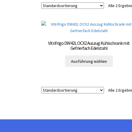
Alle 2 Ergeb
Vitrifrigo DW42L OCX2 Auszug Kühlschrank mit
Gefrierfach Edelstahl
Dieses
Ausführung wählen
Produkt
weist
mehrere
Varianten
Alle 2 Ergeb
auf.
Die
Optionen
können
auf
der
Produktsei