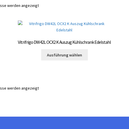
nisse werden angezeigt
Vitrifrigo DW42L OCX2 K Auszug Kühlschrank Edelstahl
Dieses
Ausführung wählen
Produkt
weist
mehrere
Varianten
auf.
nisse werden angezeigt
Die
Optionen
können
auf
der
Produktseite
te
gewählt