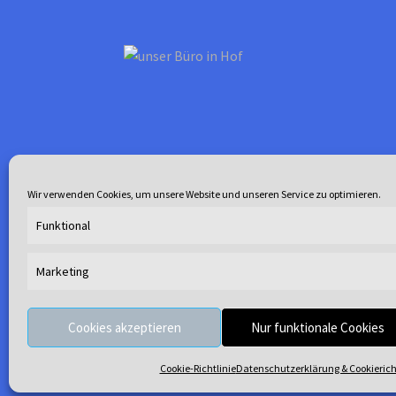
gewählt
werden
Wir verwenden Cookies, um unsere Website und unseren Service zu optimieren.
Funktional
Marketing
© Waterline 2026
.
Cookies akzeptieren
Nur funktionale Cookies
Cookie-Richtlinie
Datenschutzerklärung & Cookierich