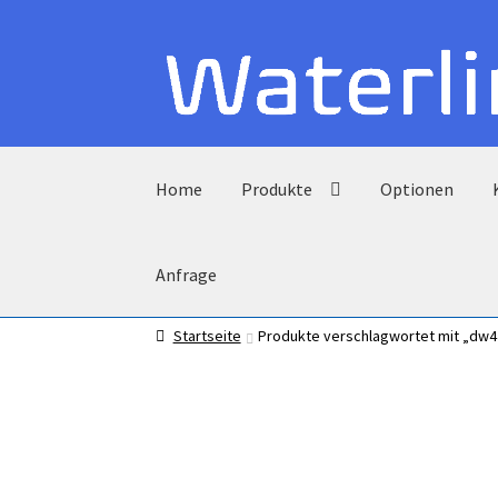
Zur
Zum
Navigation
Inhalt
springen
springen
Home
Produkte
Optionen
Anfrage
Startseite
Produkte verschlagwortet mit „dw4