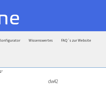
Konfigurator
Wissenswertes
FAQ´s zur Website
2“
dw42