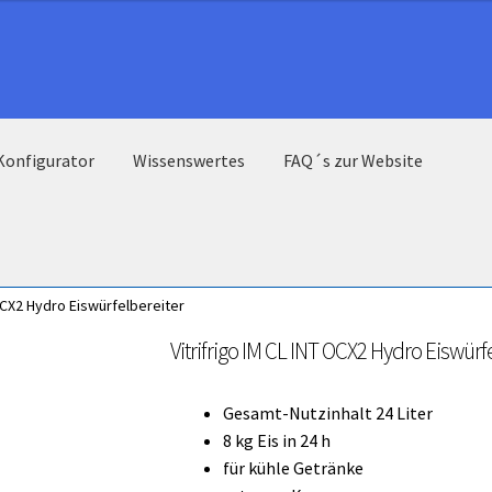
Konfigurator
Wissenswertes
FAQ´s zur Website
 OCX2 Hydro Eiswürfelbereiter
Vitrifrigo IM CL INT OCX2 Hydro Eiswürfe
Gesamt-Nutzinhalt 24 Liter
8 kg Eis in 24 h
für kühle Getränke