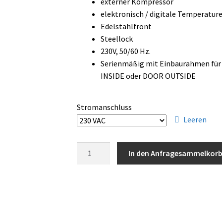
externer Kompressor
elektronisch / digitale Temperatur
Edelstahlfront
Steellock
230V, 50/60 Hz.
Serienmäßig mit Einbaurahmen für
INSIDE oder DOOR OUTSIDE
Stromanschluss
Leeren
Vitrifrigo
In den Anfragesammelkor
IM
CL
INT
OCX2
Hydro