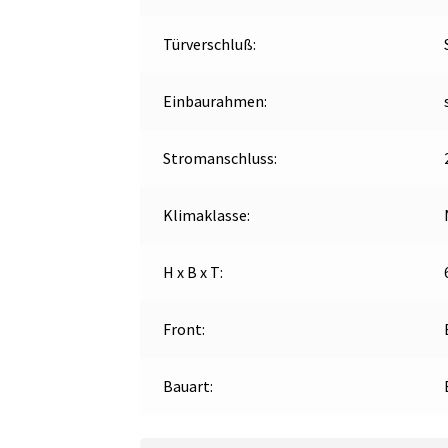
Türverschluß:
Einbaurahmen:
Stromanschluss:
Klimaklasse:
H x B x T:
Front:
Bauart: