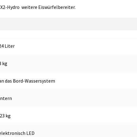
Eiswürfelbereiter
X2-Hydro weitere Eiswürfelbereiter.
Menge
24 Liter
8 kg
an das Bord-Wassersystem
intern
23 kg
elektronisch LED