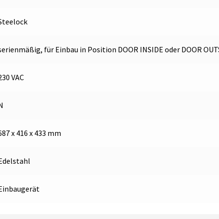
Steelock
serienmäßig, für Einbau in Position DOOR INSIDE oder DOOR OUT
230 VAC
N
687 x 416 x 433 mm
Edelstahl
Einbaugerät