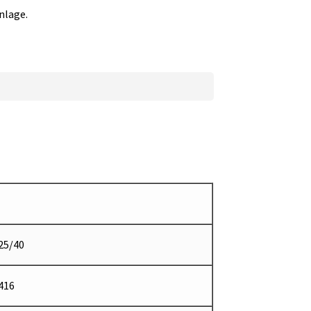
nlage.
25/40
416