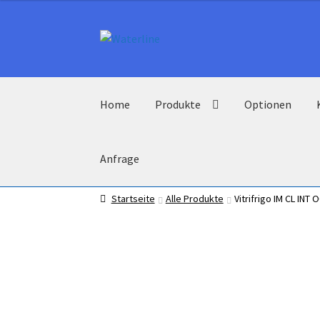
Zur
Zum
Navigation
Inhalt
springen
springen
Home
Produkte
Optionen
Anfrage
Startseite
Alle Produkte
Vitrifrigo IM CL INT