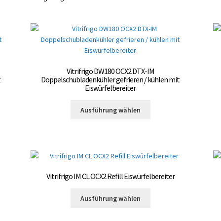
Vitrifrigo DW180 OCX2 DTX-IM
t
Doppelschubladenkühler gefrieren / kühlen mit
Eiswürfelbereiter
Dieses
Ausführung wählen
Produkt
weist
mehrere
Varianten
auf.
Die
Vitrifrigo IM CL OCX2 Refill Eiswürfelbereiter
Optionen
können
Dieses
Ausführung wählen
auf
Produkt
der
weist