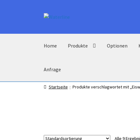
Zur
Zum
Navigation
Inhalt
springen
springen
Home
Produkte
Optionen
Anfrage
Startseite
Produkte verschlagwortet mit „Eisw
Alle 9 Ergeb