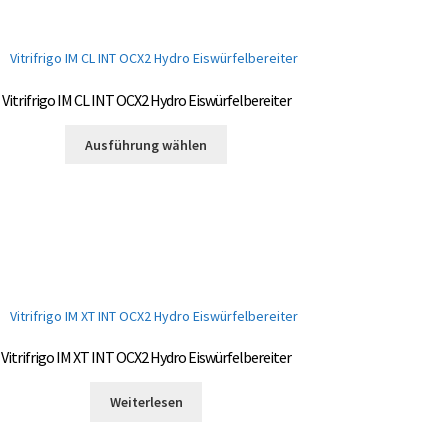
Vitrifrigo IM CL INT OCX2 Hydro Eiswürfelbereiter
Dieses
Ausführung wählen
Produkt
weist
mehrere
Varianten
auf.
Die
Optionen
können
auf
der
Vitrifrigo IM XT INT OCX2 Hydro Eiswürfelbereiter
Produktseite
gewählt
Weiterlesen
werden