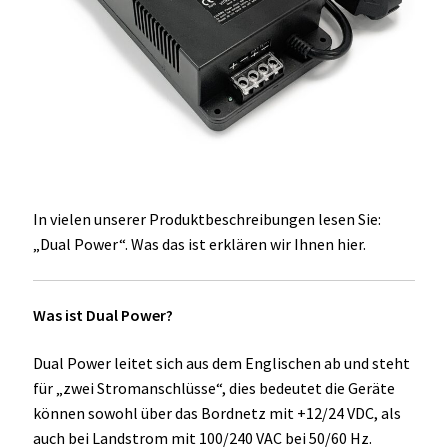
Unterme
Einbau Kühlmöbel, externer Kompressor, Front:
öffnen
schwarz, lichtgrau
Getränke Kühler
Kühl- Gefrierkombinationen
weiße Kühl- Gefrierkombinationen
In vielen unserer Produktbeschreibungen lesen Sie:
„Dual Power“. Was das ist erklären wir Ihnen hier.
Weinkühlschränke
Eiswürfelbereiter
Was ist Dual Power?
Kühlkassetten
Dual Power leitet sich aus dem Englischen ab und steht
für „zwei Stromanschlüsse“, dies bedeutet die Geräte
Kühl-/ Gefrierboxen tragbar
können sowohl über das Bordnetz mit +12/24 VDC, als
auch bei Landstrom mit 100/240 VAC bei 50/60 Hz.