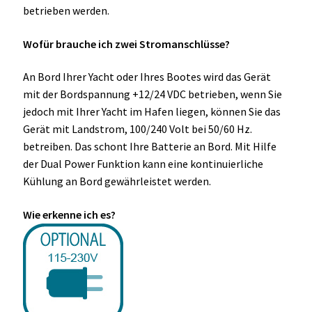
OCX 2 Serie
betrieben werden.
Wofür brauche ich zwei Stromanschlüsse?
Geräte Optionen
An Bord Ihrer Yacht oder Ihres Bootes wird das Gerät
FAQ´s zur Website
mit der Bordspannung +12/24 VDC betrieben, wenn Sie
jedoch mit Ihrer Yacht im Hafen liegen, können Sie das
Wissenswertes
Gerät mit Landstrom, 100/240 Volt bei 50/60 Hz.
betreiben. Das schont Ihre Batterie an Bord. Mit Hilfe
Konfigurator
der Dual Power Funktion kann eine kontinuierliche
Kühlung an Bord gewährleistet werden.
Kontakt
Wie erkenne ich es?