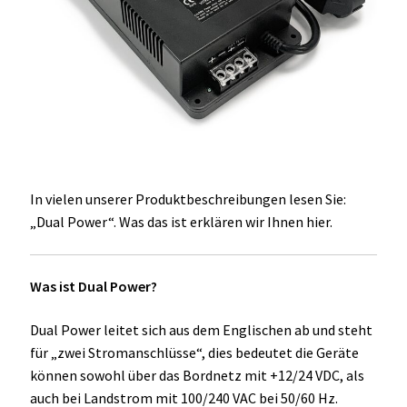
Unterme
Einbau Kühlmöbel, externer Kompressor, Front:
öffnen
schwarz, lichtgrau
Getränke Kühler
Kühl- Gefrierkombinationen
weiße Kühl- Gefrierkombinationen
In vielen unserer Produktbeschreibungen lesen Sie:
„Dual Power“. Was das ist erklären wir Ihnen hier.
Weinkühlschränke
Eiswürfelbereiter
Was ist Dual Power?
Kühlkassetten
Dual Power leitet sich aus dem Englischen ab und steht
für „zwei Stromanschlüsse“, dies bedeutet die Geräte
Kühl-/ Gefrierboxen tragbar
können sowohl über das Bordnetz mit +12/24 VDC, als
auch bei Landstrom mit 100/240 VAC bei 50/60 Hz.