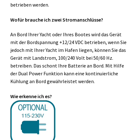
OCX 2 Serie
betrieben werden.
Wofür brauche ich zwei Stromanschlüsse?
Geräte Optionen
An Bord Ihrer Yacht oder Ihres Bootes wird das Gerät
FAQ´s zur Website
mit der Bordspannung +12/24 VDC betrieben, wenn Sie
jedoch mit Ihrer Yacht im Hafen liegen, können Sie das
Wissenswertes
Gerät mit Landstrom, 100/240 Volt bei 50/60 Hz.
betreiben. Das schont Ihre Batterie an Bord. Mit Hilfe
Konfigurator
der Dual Power Funktion kann eine kontinuierliche
Kühlung an Bord gewährleistet werden.
Kontakt
Wie erkenne ich es?