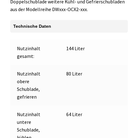
Doppelschublade weitere Kühl- und Gefrierschubladen
kühlen
aus der Modellreihe DWxxx-OCX2-xxx.
Menge
Technische Daten
Nutzinhalt
144 Liter
gesamt:
Nutzinhalt
80 Liter
obere
Schublade,
gefrieren
Nutzinhalt
64 Liter
untere
Schublade,
kühlen