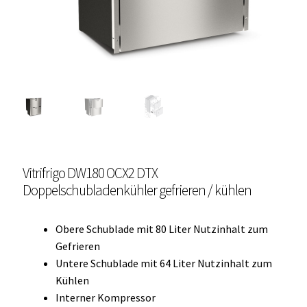
Unterme
Einbau Kühlmöbel, externer Kompressor, Front:
öffnen
schwarz, lichtgrau
Getränke Kühler
Kühl- Gefrierkombinationen
weiße Kühl- Gefrierkombinationen
Vitrifrigo DW180 OCX2 DTX
Weinkühlschränke
Doppelschubladenkühler gefrieren / kühlen
Eiswürfelbereiter
Obere Schublade mit 80 Liter Nutzinhalt zum
Kühlkassetten
Gefrieren
Untere Schublade mit 64 Liter Nutzinhalt zum
Kühl-/ Gefrierboxen tragbar
Kühlen
Interner Kompressor