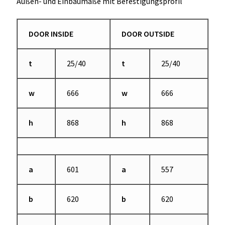
Außen- und Einbaumaße mit Befestigungsprofil
DOOR INSIDE
DOOR OUTSIDE
t
25/40
t
25/40
w
666
w
666
h
868
h
868
a
601
a
557
b
620
b
620