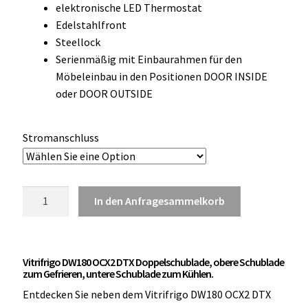
elektronische LED Thermostat
OCX 2 Serie
Edelstahlfront
Steellock
Geräte Optionen
Serienmäßig mit Einbaurahmen für den
Möbeleinbau in den Positionen DOOR INSIDE
FAQ´s zur Website
oder DOOR OUTSIDE
Wissenswertes
Stromanschluss
Konfigurator
Kontakt
Vitrifrigo
In den Anfragesammelkorb
DW180
OCX2
DTX
Vitrifrigo DW180 OCX2 DTX Doppelschublade, obere Schublade
Doppelschubladenkühler
zum Gefrieren, untere Schublade zum Kühlen.
gefrieren
Entdecken Sie neben dem Vitrifrigo DW180 OCX2 DTX
/