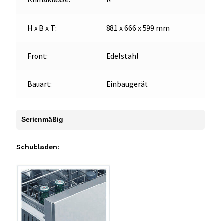
H x B x T:
881 x 666 x 599 mm
Front:
Edelstahl
Bauart:
Einbaugerät
Serienmäßig
Schubladen: