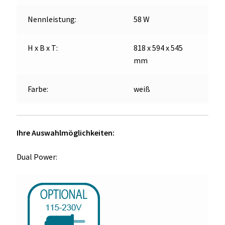
Nennleistung:
58 W
H x B x T:
818 x 594 x 545
mm
Farbe:
weiß
Ihre Auswahlmöglichkeiten:
Dual Power: