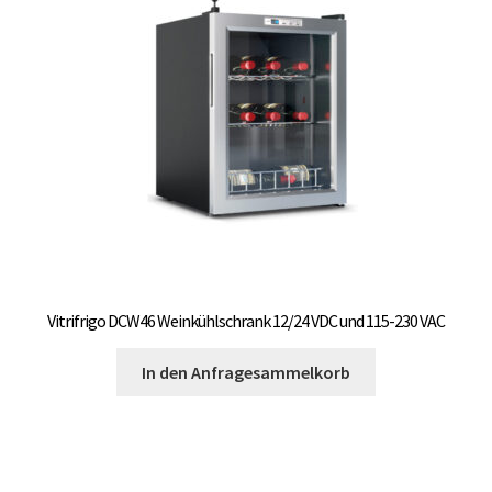
Vitrifrigo DCW46 Weinkühlschrank 12/24 VDC und 115-230 VAC
In den Anfragesammelkorb