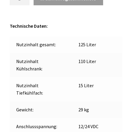
C150MP
OCX 2 Serie
Kühlschrank
mit
Geräte Optionen
Gefrierfach
Technische Daten:
125L
FAQ´s zur Website
weiss
Nutzinhalt gesamt:
125 Liter
Menge
Wissenswertes
Nutzinhalt
110 Liter
Konfigurator
Kühlschrank:
Kontakt
Nutzinhalt
15 Liter
Tiefkühlfach:
Gewicht:
29 kg
Anschlussspannung:
12/24 VDC