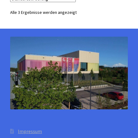
auf.
Die
Alle 3 Ergebnisse werden angezeigt
Optionen
können
auf
der
Produktseite
gewählt
werden
Impressum