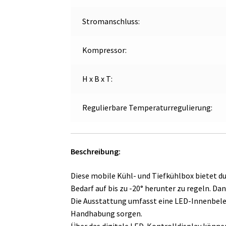
Stromanschluss:
Kompressor:
H x B x T:
Regulierbare Temperaturregulierung:
Beschreibung:
Diese mobile Kühl- und Tiefkühlbox bietet d
Bedarf auf bis zu -20° herunter zu regeln. Dan
Die Ausstattung umfasst eine LED-Innenbele
Handhabung sorgen.
Über das digitale LED-Kontrolldisplay können