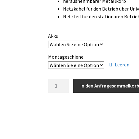
herausnehmbarer Metallkorb
Netzkabel für den Betrieb über Uni
Netzteil für den stationären Betr
Akku
Montageschiene
Leeren
Vitrifrigo
In den Anfragesammelkor
VFP60
tragbare
Kühl-
und
Gefrierbox
60L
Menge