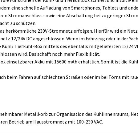
udem eine schnelle Aufladung von Smartphones, Tablets und ander
en Stromanschluss sowie eine Abschaltung bei zu geringer Strom
acht zu schützen.
s herkömmliche 230V-Stromnetz erfolgen. Hierfür wird ein Netzte
dnetz 12/24V DC angeschlossen. Wenn im Fahrzeug oder in der Yach
e Kühl/ Tiefkühl-Box mittels des ebenfalls mitgelieferten 12/24 
lossen wird. Das schafft noch mehr Flexibilität.
 Box einsetzbarer Akku mit 15600 mAh erhältlich. Somit ist die Kü
auch beim Fahren auf schlechten Straßen oder im bei Törns mit ra
usnehmbarer Metallkorb zur Organisation des Kühlinnenraums, Netz
nären Betrieb am Hausstromnetz mit 100-230 VAC.