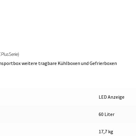
 Plus Serie)
ansportbox weitere tragbare Kühlboxen und Gefrierboxen
LED Anzeige
60 Liter
17,7 kg