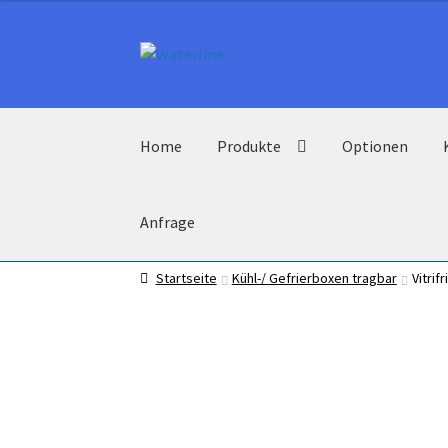
Zur
Zum
Navigation
Inhalt
springen
springen
Home
Produkte
Optionen
Anfrage
Startseite
Kühl-/ Gefrierboxen tragbar
Vitrif