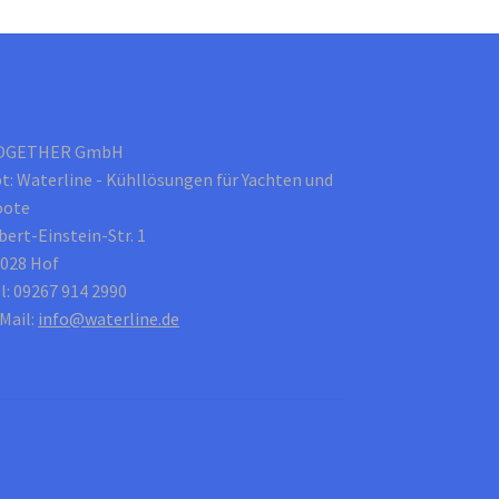
Optionen
können
auf
der
Produktseite
gewählt
OGETHER GmbH
werden
t: Waterline - Kühllösungen für Yachten und
oote
bert-Einstein-Str. 1
028 Hof
l: 09267 914 2990
Mail:
info@waterline.de