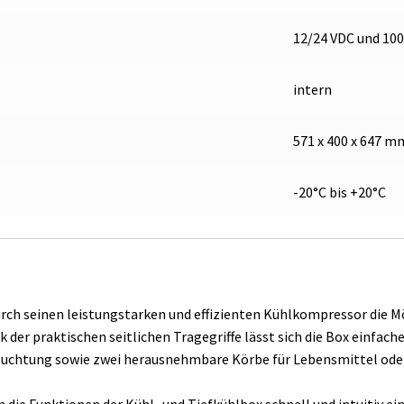
12/24 VDC und 10
intern
571 x 400 x 647 m
-20°C bis +20°C
urch seinen leistungstarken und effizienten Kühlkompressor die 
k der praktischen seitlichen Tragegriffe lässt sich die Box einfach
uchtung sowie zwei herausnehmbare Körbe für Lebensmittel oder 
 die Funktionen der Kühl- und Tiefkühlbox schnell und intuitiv ei