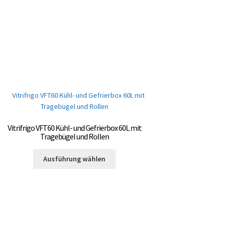
Vitrifrigo VFT60 Kühl- und Gefrierbox 60L mit
Tragebügel und Rollen
Dieses
Ausführung wählen
Produkt
weist
mehrere
Varianten
auf.
Die