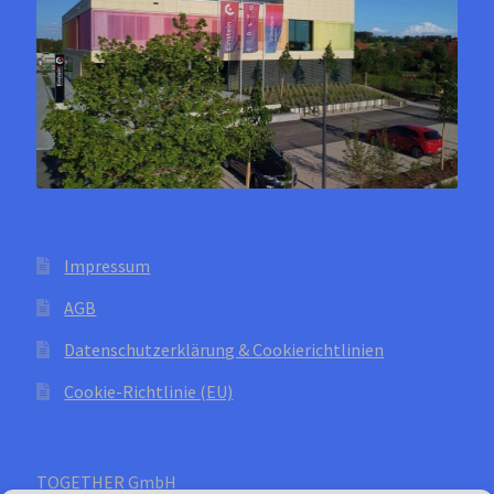
der
Produktseite
gewählt
werden
Impressum
AGB
Datenschutzerklärung & Cookierichtlinien
Cookie-Richtlinie (EU)
TOGETHER GmbH