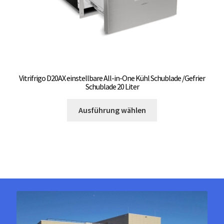
werden
Vitrifrigo D20AX einstellbare All-in-One Kühl Schublade /Gefrier
Schublade 20 Liter
Dieses
Ausführung wählen
Produkt
weist
mehrere
Varianten
auf.
Die
Optionen
können
auf