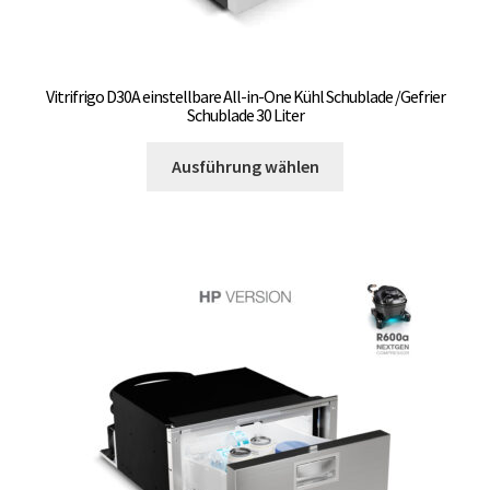
Vitrifrigo D30A einstellbare All-in-One Kühl Schublade /Gefrier
Schublade 30 Liter
Dieses
Ausführung wählen
Produkt
weist
mehrere
Varianten
auf.
Die
Optionen
können
auf
der
Produktseite
gewählt