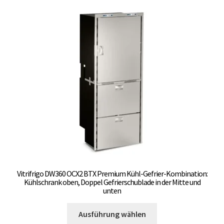
auf.
Die
Optionen
können
auf
der
Produktseite
gewählt
werden
Vitrifrigo DW360 OCX2 BTX Premium Kühl-Gefrier-Kombination:
Kühlschrank oben, Doppel Gefrierschublade in der Mitte und
unten
Dieses
Ausführung wählen
Produkt