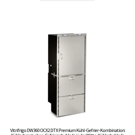
weist
mehrere
Varianten
auf.
Die
Optionen
können
auf
der
Produktseite
gewählt
werden
Vitrifrigo DW360 OCX2 DTX Premium Kühl-Gefrier-Kombination: