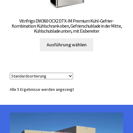
Vitrifrigo DW360 OCX2 DTX-IM Premium Kühl-Gefrier-
Kombination: Kühlschrank oben, Gefrierschublade in der Mitte,
Kühlschublade unten, mit Eisbereiter
Dieses
Ausführung wählen
Produkt
weist
mehrere
Varianten
auf.
Die
Alle 5 Ergebnisse werden angezeigt
Optionen
können
auf
der
Produktseite
gewählt