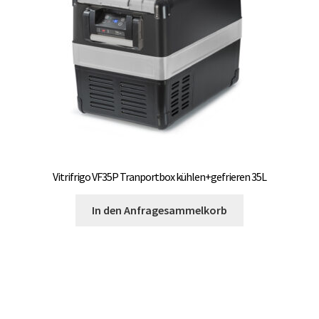
Vitrifrigo VF35P Tranportbox kühlen+gefrieren 35L
In den Anfragesammelkorb