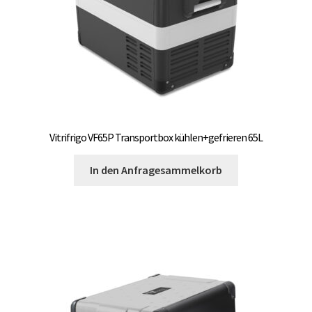
Vitrifrigo VF65P Transportbox kühlen+gefrieren 65L
In den Anfragesammelkorb