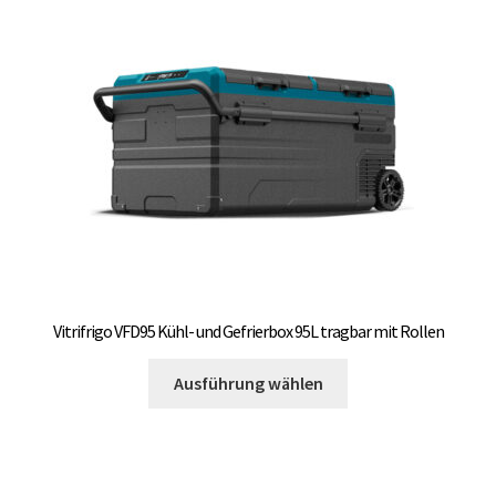
Vitrifrigo VFD95 Kühl- und Gefrierbox 95L tragbar mit Rollen
Dieses
Ausführung wählen
Produkt
weist
mehrere
Varianten