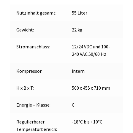
Menge
OCX 2 Serie
Nutzinhalt gesamt:
55 Liter
Geräte Optionen
Gewicht:
22 kg
FAQ´s zur Website
Stromanschluss:
12/24 VDC und 100-
Wissenswertes
240 VAC 50/60 Hz
Konfigurator
Kompressor:
intern
Kontakt
H x B x T:
500 x 455 x 710 mm
Energie – Klasse:
C
Regulierbarer
-18°C bis +10°C
Temperaturbereich: