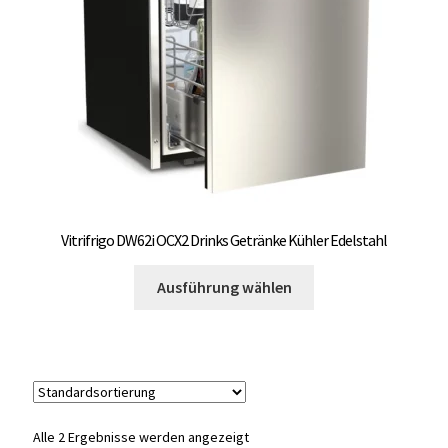
auf
OCX 2 Serie
der
Produktseite
Geräte Optionen
gewählt
werden
FAQ´s zur Website
Wissenswertes
Konfigurator
Vitrifrigo DW62i OCX2 Drinks Getränke Kühler Edelstahl
Dieses
Kontakt
Ausführung wählen
Produkt
weist
mehrere
Varianten
auf.
Die
Alle 2 Ergebnisse werden angezeigt